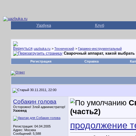
Уазбука
Клуб
uazbuka.ru
>
Технический
>
Гаражно-инструментальный
Сварочный аппарат, какой выбрать 
Регистрация
Справка
Кал
30.11.2011, 22:00
Собакин голова
С
Осторожно! Злой администратор!
(часть2)
Уазовед
продолжение т
Регистрация: 04.04.2005
Адрес: Москва
Сообщений: 5,588