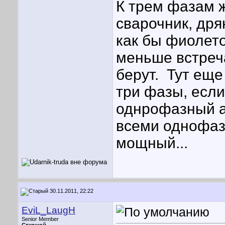
К трем фазам 
сварочник, дря
как бы фиолето
меньше встреча
берут.
Тут еще 
три фазы, если
однрофазный ап
всеми однофаз
мощный...
30.11.2011, 22:22
EviL_LaugH
Senior Member