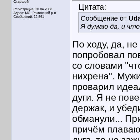
Старшой
Цитата:
Регистрация: 20.04.2008
Адрес: МО, Раменский р-н
Сообщение от
Uda
Сообщений: 12,561
Я думаю да, и что
По ходу, да, не
попробовал пов
со словами "чт
нихрена". Мужи
проварил идеа
дуги. Я не пов
держак, и убед
обманули... Пр
причём плаваю
дуга, то не за