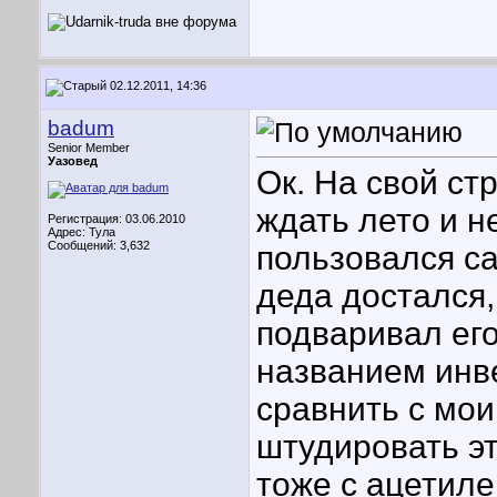
02.12.2011, 14:36
badum
Senior Member
Уазовед
Ок. На свой стр
ждать лето и н
Регистрация: 03.06.2010
Адрес: Тула
Сообщений: 3,632
пользовался с
деда достался,
подваривал ег
названием инве
сравнить с мои
штудировать эт
тоже с ацетиле