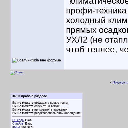
"климатическое
профи-техника
холодный клима
прямых осадков
УХЛ2 (не отап
чтоб теплее, ч
«
Предыдущ
Ваши права в разделе
Вы
не можете
создавать новые темы
Вы
не можете
отвечать в темах
Вы
не можете
прикреплять вложения
Вы
не можете
редактировать свои сообщения
BB коды
Вкл.
Смайлы
Вкл.
[IMG]
код
Вкл.