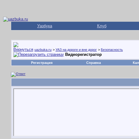
Уазбука
Клуб
uazbuka.ru
>
УАЗ на дороге и вне дорог
>
Безопасность
Видеорегистратор
Регистрация
Справка
Кал