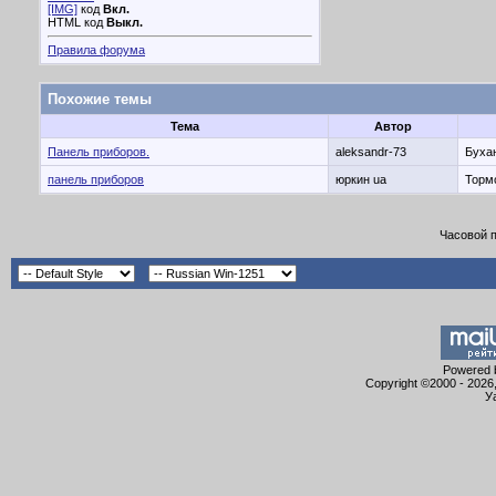
[IMG]
код
Вкл.
HTML код
Выкл.
Правила форума
Похожие темы
Тема
Автор
Панель приборов.
aleksandr-73
Буха
панель приборов
юркин ua
Тормо
Часовой 
Powered b
Copyright ©2000 - 2026,
У