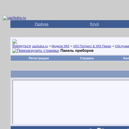
Уазбука
Клуб
uazbuka.ru
>
Модели УАЗ
>
УАЗ Патриот & УАЗ Пикап
>
Обслужив
Панель приборов
Регистрация
Справка
Кал