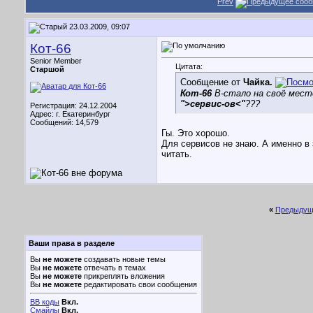
Prev
23.03.2009, 09:07
Кот-66
Senior Member
Цитата:
Старшой
Сообщение от
Чайка.
Кот-66
В-стало на своё место
">сервис-ов<"
???
Регистрация: 24.12.2004
Адрес: г. Екатеринбург
Сообщений: 14,579
Гы. Это хорошо.
Для сервисов не знаю. А именно в
читать.
«
Предыдущ
Ваши права в разделе
Вы
не можете
создавать новые темы
Вы
не можете
отвечать в темах
Вы
не можете
прикреплять вложения
Вы
не можете
редактировать свои сообщения
BB коды
Вкл.
Смайлы
Вкл.