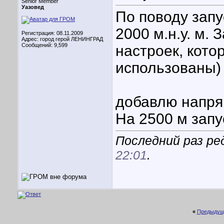
Senior Member
Уазовед
По поводу запу
2000 м.н.у. м. 
Регистрация: 08.11.2009
Адрес: город герой ЛЕНИНГРАД
Сообщений: 9,599
настроек, кото
использованы)
добавлю напрям
На 2500 м запу
Последний раз ре
22:01
.
«
Предыдущ