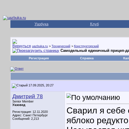
Уазбука
Клуб
uazbuka.ru
>
Технический
>
Конструкторский
Самодельный единичный прицеп-да
Регистрация
Справка
Кал
17.09.2025, 20:27
Дмитрий 78
Senior Member
Уазовед
Сварил я себе 
Регистрация: 12.11.2020
Адрес: Санкт Петербург
яблоко редукто
Сообщений: 2,213