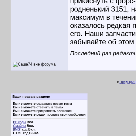
прикиснуть с форс
родненький 3151, 
максимум в течении
оказалось редкая п
его. Наши запчасти
забывайте об этом
Последний раз редакти
«
Предыдущ
Ваши права в разделе
Вы
не можете
создавать новые темы
Вы
не можете
отвечать в темах
Вы
не можете
прикреплять вложения
Вы
не можете
редактировать свои сообщения
BB коды
Вкл.
Смайлы
Вкл.
[IMG]
код
Вкл.
HTML код
Выкл.