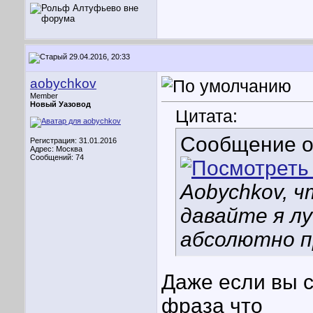
29.04.2016, 20:33
aobychkov
Member
Новый Уазовод
Цитата:
Сообщение 
Регистрация: 31.01.2016
Адрес: Москва
Сообщений: 74
Aobychkov, 
давайте я л
абсолютно п
Даже если вы с
фраза что