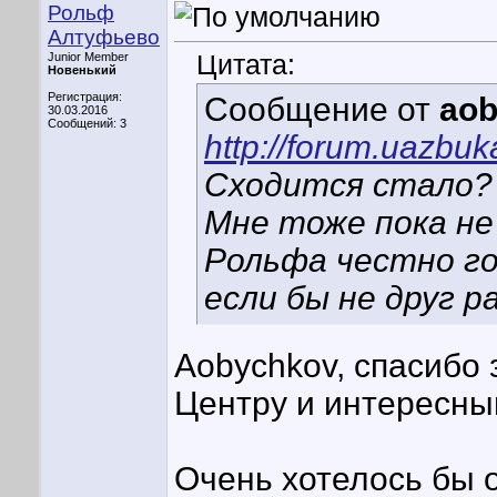
Рольф
Алтуфьево
Цитата:
Junior Member
Новенький
Регистрация:
Сообщение от
ao
30.03.2016
Сообщений: 3
http://forum.uazbu
Сходится стало? Ч
Мне тоже пока не
Рольфа честно го
если бы не друг р
Aobychkov, спасибо
Центру и интересны
Очень хотелось бы 