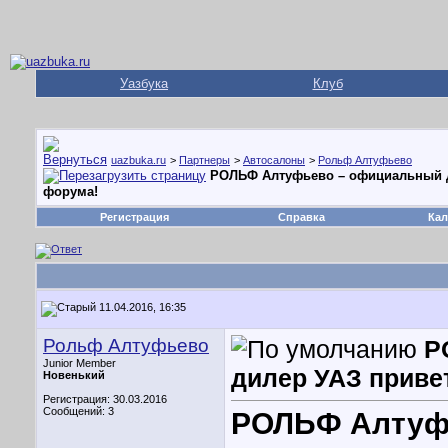
Уазбука
Клуб
uazbuka.ru
>
Партнеры
>
Автосалоны
>
Рольф Алтуфьево
РОЛЬФ Алтуфьево – официальный д
форума!
Регистрация
Справка
Кал
11.04.2016, 16:35
Рольф Алтуфьево
Р
Junior Member
дилер УАЗ приве
Новенький
Регистрация: 30.03.2016
Сообщений: 3
РОЛЬФ Алтуф