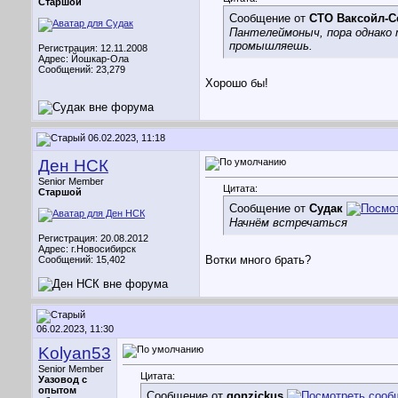
Старшой
Сообщение от
СТО Ваксойл-С
Пантелеймоныч, пора однако т
промышляешь.
Регистрация: 12.11.2008
Адрес: Йошкар-Ола
Сообщений: 23,279
Хорошо бы!
06.02.2023, 11:18
Ден НСК
Senior Member
Цитата:
Старшой
Сообщение от
Судак
Начнём встречаться
Регистрация: 20.08.2012
Адрес: г.Новосибирск
Вотки много брать?
Сообщений: 15,402
06.02.2023, 11:30
Kolyan53
Senior Member
Цитата:
Уазовод с
опытом
Сообщение от
gonzickus