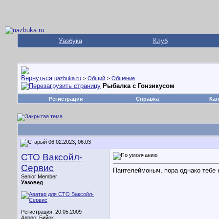
Уазбука
Клуб
uazbuka.ru
>
Общий
>
Общение
Рыбалка с Гонзикусом
Регистрация
Справка
Кал
06.02.2023, 06:03
СТО Ваксойл-
Сервис
Пантелеймоныч, пора однако тебе 
Senior Member
Уазовед
Регистрация: 20.05.2009
Адрес: Бийск