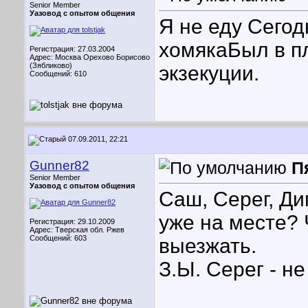
Senior Member
Уазовод с опытом общения
Я не еду
Сегодн
хомяка
Был в п
Регистрация: 27.03.2004
Адрес: Москва Орехово Борисово
(Зябликово)
экзекуции.
Сообщений: 610
07.09.2011, 22:21
Gunner82
П
Senior Member
Уазовод с опытом общения
Саш, Серег, Ди
уже на месте? 
Регистрация: 29.10.2009
Адрес: Тверская обл. Ржев
Сообщений: 603
выезжать.
З.Ы. Серег - н