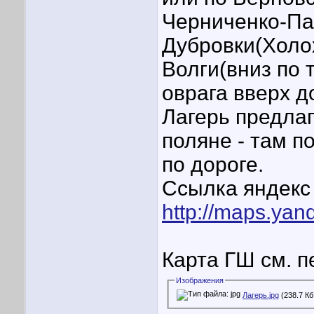
Черниченко-Па
Дубровки(Холо
Волги(вниз по 
оврага вверх д
Лагерь предлаг
поляне - там п
по дороге.
Ссылка яндекс 
http://maps.yan
Карта ГШ см. п
Изображения
Лагерь.jpg
(238.7 Кб