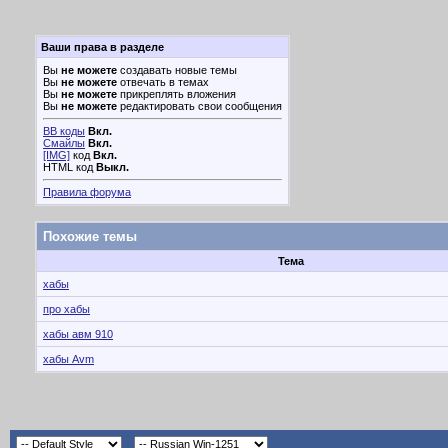
Ваши права в разделе
Вы
не можете
создавать новые темы
Вы
не можете
отвечать в темах
Вы
не можете
прикреплять вложения
Вы
не можете
редактировать свои сообщения
BB коды
Вкл.
Смайлы
Вкл.
[IMG]
код
Вкл.
HTML код
Выкл.
Правила форума
Похожие темы
Тема
хабы
про хабы
хабы авм 910
хабы Avm