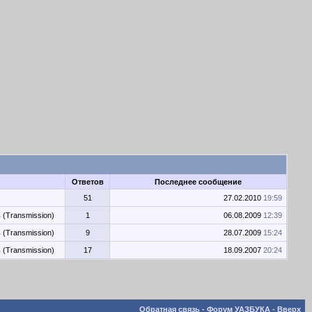
Ответов
Последнее сообщение
51
27.02.2010
19:59
 (Transmission)
1
06.08.2009
12:39
 (Transmission)
9
28.07.2009
15:24
 (Transmission)
17
18.09.2007
20:24
Обратная связь
-
Форум УАЗБУКА
-
Вверх