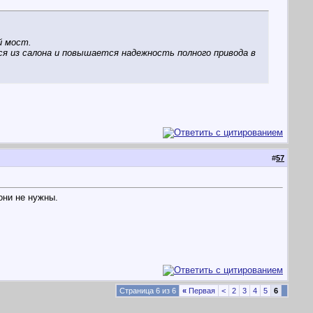
й мост.
я из салона и повышается надежность полного привода в
#
57
они не нужны.
Страница 6 из 6
«
Первая
<
2
3
4
5
6