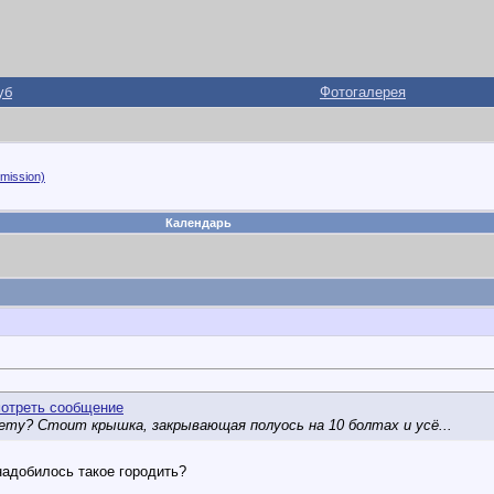
уб
Фотогалерея
mission)
Календарь
нету? Стоит крышка, закрывающая полуось на 10 болтах и усё...
надобилось такое городить?