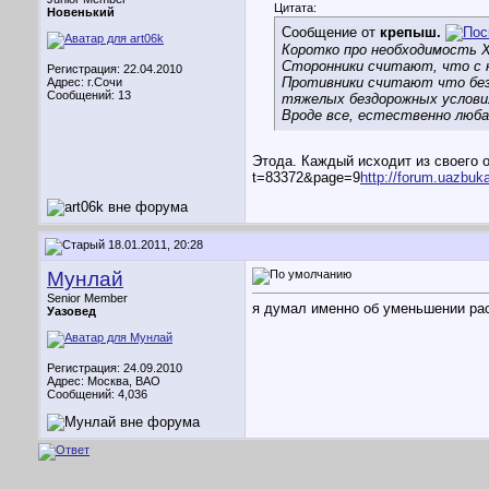
Цитата:
Новенький
Сообщение от
крепыш.
Коротко про необходимость 
Сторонники считают, что с 
Регистрация: 22.04.2010
Противники считают что без 
Адрес: г.Сочи
Сообщений: 13
тяжелых бездорожных услови
Вроде все, естественно люба
Этода. Каждый исходит из своего 
t=83372&page=9
http://forum.uazbu
18.01.2011, 20:28
Мунлай
Senior Member
я думал именно об уменьшении ра
Уазовед
Регистрация: 24.09.2010
Адрес: Москва, ВАО
Сообщений: 4,036