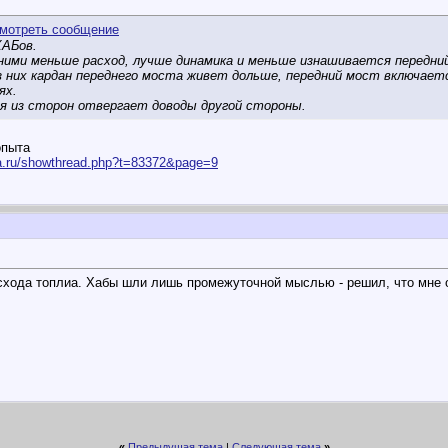
ХАБов.
ними меньше расход, лучше динамика и меньше изнашивается передни
них кардан переднего моста живет дольше, передний мост включаетс
ях.
я из сторон отвергает доводы другой стороны.
опыта
ka.ru/showthread.php?t=83372&page=9
схода топлиа. Хабы шли лишь промежуточной мыслью - решил, что мне 
«
Предыдущая тема
|
Следующая тема
»