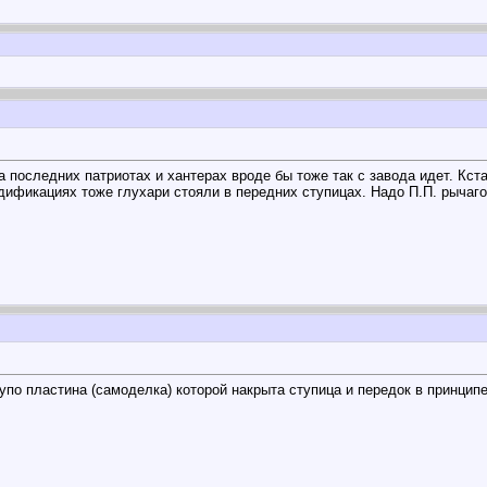
 последних патриотах и хантерах вроде бы тоже так с завода идет. Кст
ификациях тоже глухари стояли в передних ступицах. Надо П.П. рычагом
тупо пластина (самоделка) которой накрыта ступица и передок в принцип