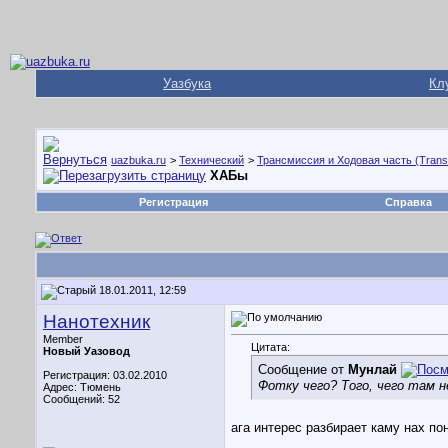
Уазбука
Кл
uazbuka.ru
>
Технический
>
Трансмиссия и Ходовая часть (Trans
ХАБы
Регистрация
Справка
18.01.2011, 12:59
Нанотехник
Member
Цитата:
Новый Уазовод
Сообщение от
Мунлай
Регистрация: 03.02.2010
Фотку чего? Того, чего там 
Адрес: Тюмень
Сообщений: 52
ага интерес разбирает каму нах по