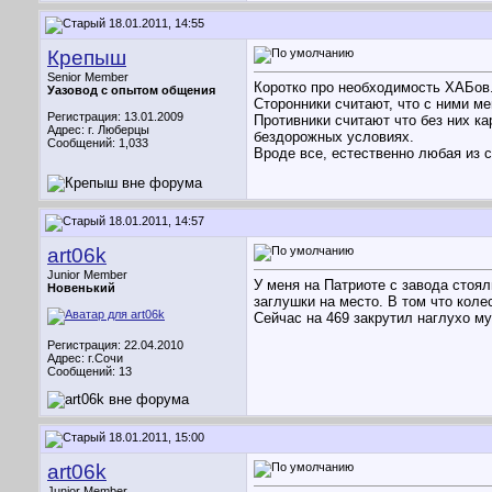
18.01.2011, 14:55
Крепыш
Senior Member
Коротко про необходимость ХАБов
Уазовод с опытом общения
Сторонники считают, что с ними м
Регистрация: 13.01.2009
Противники считают что без них к
Адрес: г. Люберцы
бездорожных условиях.
Сообщений: 1,033
Вроде все, естественно любая из 
18.01.2011, 14:57
art06k
Junior Member
У меня на Патриоте с завода стоя
Новенький
заглушки на место. В том что коле
Сейчас на 469 закрутил наглухо му
Регистрация: 22.04.2010
Адрес: г.Сочи
Сообщений: 13
18.01.2011, 15:00
art06k
Junior Member