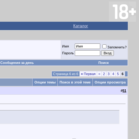
Каталог
Имя
Запомнить?
Пароль
Сообщения за день
Поиск
Страница 6 из 6
«
Первая
<
2
3
4
5
6
Опции темы
Поиск в этой теме
Опции просмотра
#
51