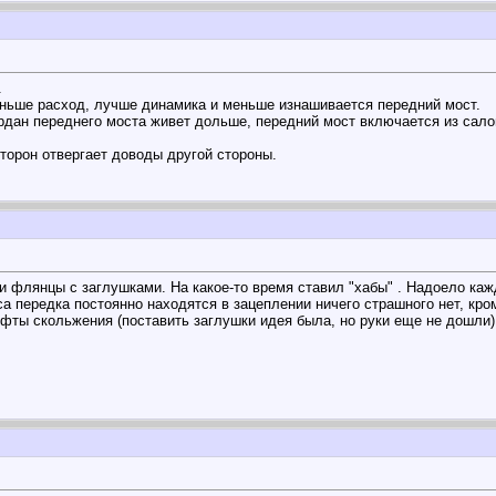
.
еньше расход, лучше динамика и меньше изнашивается передний мост.
ардан переднего моста живет дольше, передний мост включается из сал
сторон отвергает доводы другой стороны.
ли флянцы с заглушками. На какое-то время ставил "хабы" . Надоело ка
са передка постоянно находятся в зацеплении ничего страшного нет, кро
фты скольжения (поставить заглушки идея была, но руки еще не дошли).