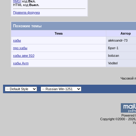
[IMG]
код
Вкл.
HTML код
Выкл.
Правила форума
Похожие темы
Тема
Автор
хабы
aleksandr-73
про хабы
Брат-1
хабы авм 910
bobzan
хабы Avm
Voditel
Часовой 
Powered b
Copyright ©2000 - 2026,
Уа