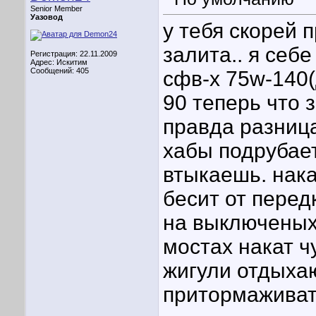
Senior Member
Уазовод
у тебя скорей 
залита.. я себе
Регистрация: 22.11.2009
Адрес: Искитим
Сообщений: 405
сфв-х 75w-140
90 теперь что 
правда разница
хабы подрубает
втыкаешь. нака
бесит от перед
на выключеных 
мостах накат ч
жигули отдыхаю
притормаживать