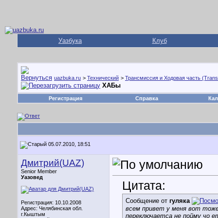
Уазбука
Клуб
uazbuka.ru
>
Технический
>
Трансмиссия и Ходовая часть (Trans
ХАБы
Регистрация
Справка
Кал
05.07.2010, 18:51
Дмитрий(UAZ)
Senior Member
Уазовед
Цитата:
Сообщение от
гуляка
Регистрация: 10.10.2008
всем привет у меня вот тоже
Адрес: Челябинская обл.
г.Кыштым
переключаетса не пойму чо е