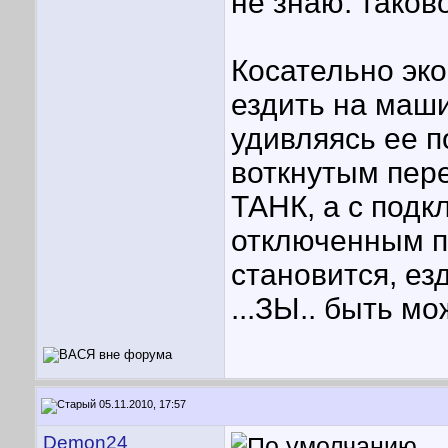
не знаю. таков
Косательно эк
ездить на маш
удивляясь ее п
воткнутым пере
ТАНК, а с под
отключенным п
становится, ез
...ЗЫ.. быть мо
05.11.2010, 17:57
Demon24