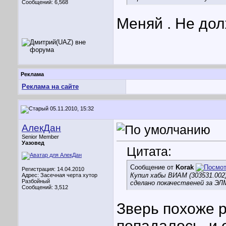
Сообщений: 6,568
Меняй . Не дол
Реклама
Реклама на сайте
05.11.2010, 15:32
АлекДан
Senior Member
Уазовед
Цитата:
Сообщение от
Korak
Регистрация: 14.04.2010
Купил хабы ВИАМ (303531.002)
Адрес: Засечная черта хутор
Разбойный
сделано покачественей за Э
Сообщений: 3,512
Зверь похоже р
попадалось, и 