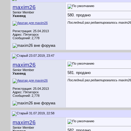
maxim26
Senior Member
580. продано
Уазовед
Последний раз редактировалось maxim26;
Регистрация: 25.04.2013
Адрес: Пятигорск
Сообщений: 2,778
23.07.2019, 23:47
maxim26
Senior Member
581. продано
Уазовед
Последний раз редактировалось maxim26;
Регистрация: 25.04.2013
Адрес: Пятигорск
Сообщений: 2,778
31.07.2019, 22:58
maxim26
Senior Member
582. продано