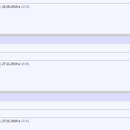
 16.09.2019 в
22:26
.
 27.11.2019 в
18:06
.
 27.01.2020 в
15:41
.