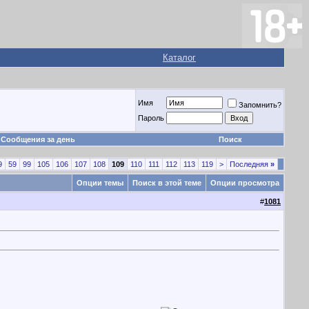
Каталог
Имя
Запомнить?
Пароль
Сообщения за день
Поиск
9
59
99
105
106
107
108
109
110
111
112
113
119
>
Последняя
»
Опции темы
Поиск в этой теме
Опции просмотра
#
1081