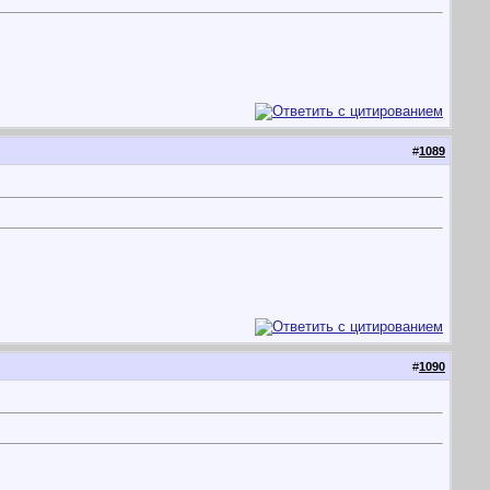
#
1089
#
1090