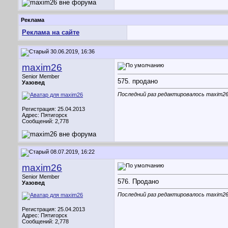
Реклама
Реклама на сайте
30.06.2019, 16:36
maxim26
Senior Member
575. продано
Уазовед
Последний раз редактировалось maxim26;
Регистрация: 25.04.2013
Адрес: Пятигорск
Сообщений: 2,778
08.07.2019, 16:22
maxim26
Senior Member
576. Продано
Уазовед
Последний раз редактировалось maxim26;
Регистрация: 25.04.2013
Адрес: Пятигорск
Сообщений: 2,778