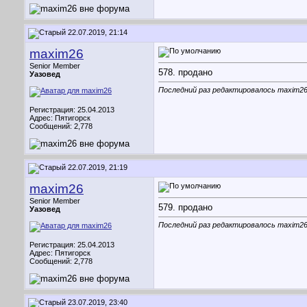
22.07.2019, 21:14
maxim26
Senior Member
578. продано
Уазовед
Последний раз редактировалось maxim26;
Регистрация: 25.04.2013
Адрес: Пятигорск
Сообщений: 2,778
22.07.2019, 21:19
maxim26
Senior Member
579. продано
Уазовед
Последний раз редактировалось maxim26;
Регистрация: 25.04.2013
Адрес: Пятигорск
Сообщений: 2,778
23.07.2019, 23:40