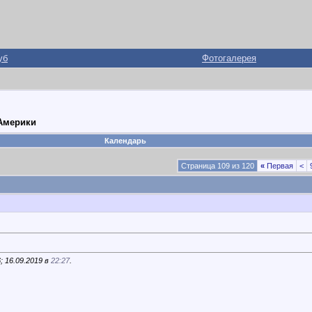
уб
Фотогалерея
 Америки
Календарь
Страница 109 из 120
«
Первая
<
 16.09.2019 в
22:27
.