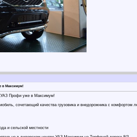
 в Максимум!
й УАЗ Профи уже в Максимум!
обиль, сочетающий качества грузовика и внедорожника с комфортом лег
ода и сельской местности
ятельно в дилерском центре УАЗ Максимум на Торфяной дороге 8/3.