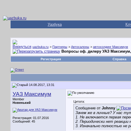
Уазбука
Кл
uazbuka.ru
>
Партнеры
>
Автосалоны
>
автохолдинг Максимум
Вопросы оф. дилеру УАЗ Максимум,
Регистрация
Справка
14.08.2017, 13:31
УАЗ Максимум
Member
Цитата:
Новенький
Сообщение от
Johnny
Зачем же в личные? У нас тут
1. Не включается первая пере
Регистрация: 01.07.2016
2. Периодически нет реакции 
Сообщений: 45
3. Изначально полностью не