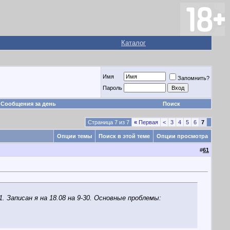
Каталог
Имя
Запомнить?
Пароль
Сообщения за день
Поиск
Страница 7 из 7
«
Первая
<
3
4
5
6
7
Опции темы
Поиск в этой теме
Опции просмотра
#
61
 Записан я на 18.08 на 9-30. Основные проблемы: