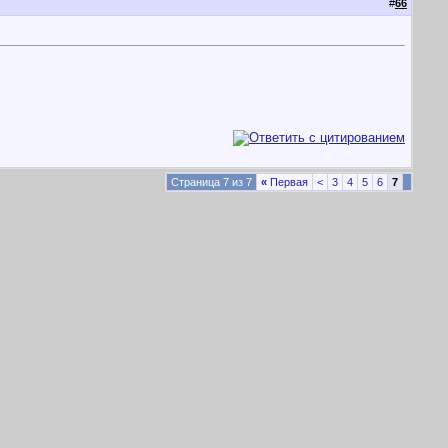
#
66
Страница 7 из 7
«
Первая
<
3
4
5
6
7