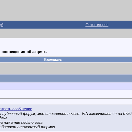
уб
Фотогалерея
 оповещения об акциях.
Календарь
 публичный форум, мне стеснятся нечего. VIN заканчивается на 07301.
дача
на нажатие педали газа
 работает стояночный тормоз