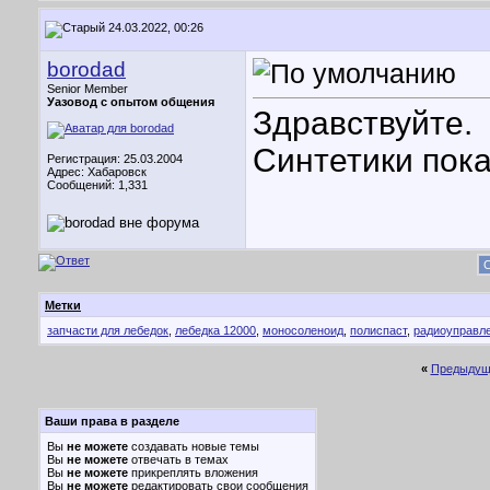
24.03.2022, 00:26
borodad
Senior Member
Уазовод с опытом общения
Здравствуйте.
Синтетики пока
Регистрация: 25.03.2004
Адрес: Хабаровск
Сообщений: 1,331
С
Метки
запчасти для лебедок
,
лебедка 12000
,
моносоленоид
,
полиспаст
,
радиоуправл
«
Предыдущ
Ваши права в разделе
Вы
не можете
создавать новые темы
Вы
не можете
отвечать в темах
Вы
не можете
прикреплять вложения
Вы
не можете
редактировать свои сообщения