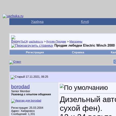
Уазбука
Клуб
uazbuka.ru
>
Куплю-Продам
>
Магазины
Продам лебедки Electric Winch 2000 -
Регистрация
Справка
Кал
С
17.11.2021, 06:25
borodad
Senior Member
Уазовод с опытом общения
Дизельный авт
сухой фен).
Регистрация: 25.03.2004
Адрес: Хабаровск
Сообщений: 1,331