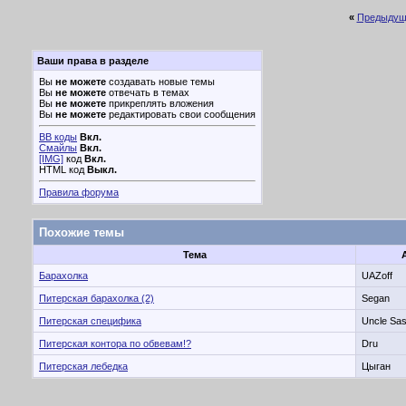
«
Предыдущ
Ваши права в разделе
Вы
не можете
создавать новые темы
Вы
не можете
отвечать в темах
Вы
не можете
прикреплять вложения
Вы
не можете
редактировать свои сообщения
BB коды
Вкл.
Смайлы
Вкл.
[IMG]
код
Вкл.
HTML код
Выкл.
Правила форума
Похожие темы
Тема
Барахолка
UAZoff
Питерская барахолка (2)
Segan
Питерская специфика
Uncle Sa
Питерская контора по обвевам!?
Dru
Питерская лебедка
Цыган