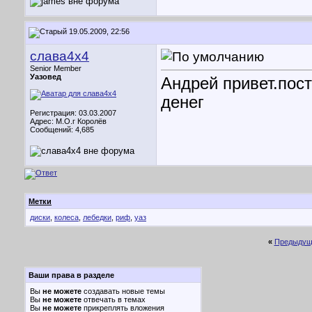
19.05.2009, 22:56
слава4х4
Senior Member
Уазовед
Андрей привет.пос
денег
Регистрация: 03.03.2007
Адрес: М.О.г Королёв
Сообщений: 4,685
Метки
диски
,
колеса
,
лебедки
,
риф
,
уаз
«
Предыдущ
Ваши права в разделе
Вы
не можете
создавать новые темы
Вы
не можете
отвечать в темах
Вы
не можете
прикреплять вложения