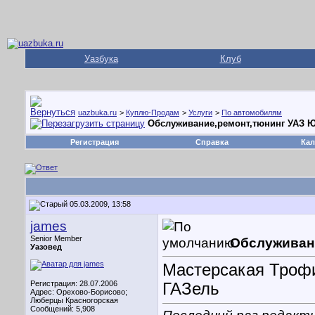
Уазбука
Клуб
uazbuka.ru
>
Куплю-Продам
>
Услуги
>
По автомобилям
Обслуживание,ремонт,тюнинг УАЗ 
Регистрация
Справка
Кал
05.03.2009, 13:58
james
Senior Member
Обслуживан
Уазовед
Мастерсакая Трофи
Регистрация: 28.07.2006
ГАЗель
Адрес: Орехово-Борисово;
Люберцы Красногорская
Сообщений: 5,908