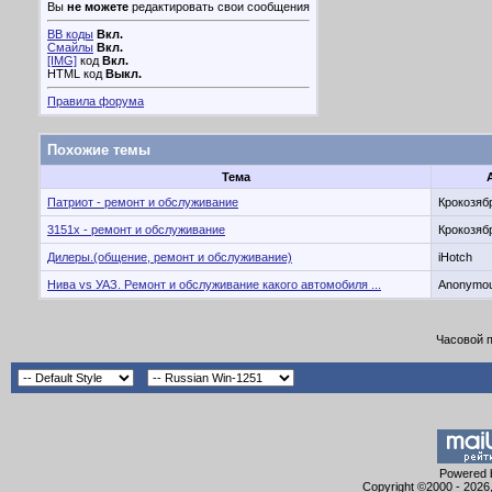
Вы
не можете
редактировать свои сообщения
BB коды
Вкл.
Смайлы
Вкл.
[IMG]
код
Вкл.
HTML код
Выкл.
Правила форума
Похожие темы
Тема
Патриот - ремонт и обслуживание
Крокозяб
3151х - ремонт и обслуживание
Крокозяб
Дилеры.(общение, ремонт и обслуживание)
iHotch
Нива vs УАЗ. Ремонт и обслуживание какого автомобиля ...
Anonymo
Часовой 
Powered b
Copyright ©2000 - 2026,