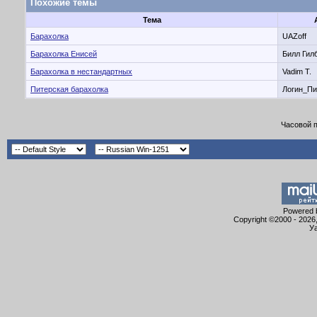
Похожие темы
Тема
Барахолка
UAZoff
Барахолка Енисей
Билл Гил
Барахолка в нестандартных
Vadim T.
Питерская барахолка
Логин_Пи
Часовой 
Powered b
Copyright ©2000 - 2026,
Уа