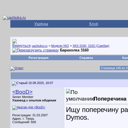
Уазбука
Клуб
uazbuka.ru
>
Модели УАЗ
>
УАЗ-3160, 3162 (Симбир)
Барахолка 3160
Регистрация
Справка
Кал
Страница 145 из 1
16.08.2020, 18:07
<BooD>
Senior Member
Поперечина
Уазовод с опытом общения
Ищу поперечину ра
Регистрация: 31.03.2007
Dymos.
Адрес: г. Тверь
Сообщений: 606