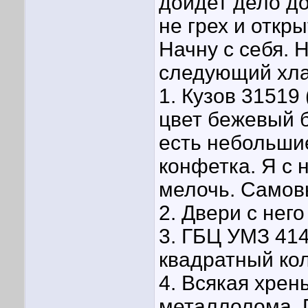
дойдет дело до
не грех и откр
Начну с себя. 
следующий хл
1. Кузов 31519
цвет бежевый б
есть небольши
конфетка. Я с 
мелочь. Самовы
2. Двери с него
3. ГБЦ УМЗ 414
квадратный кол
4. Всякая хрен
металлолома
П