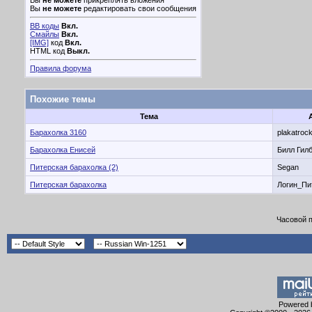
Вы
не можете
прикреплять вложения
Вы
не можете
редактировать свои сообщения
BB коды
Вкл.
Смайлы
Вкл.
[IMG]
код
Вкл.
HTML код
Выкл.
Правила форума
Похожие темы
Тема
Барахолка 3160
plakatroc
Барахолка Енисей
Билл Гил
Питерская барахолка (2)
Segan
Питерская барахолка
Логин_Пи
Часовой 
Powered b