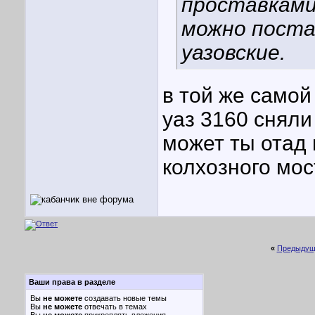
проставками
можно пост
уазовские.
в той же самой
уаз 3160 сняли
может ты отад
колхозного мос
«
Предыдущ
Ваши права в разделе
Вы
не можете
создавать новые темы
Вы
не можете
отвечать в темах