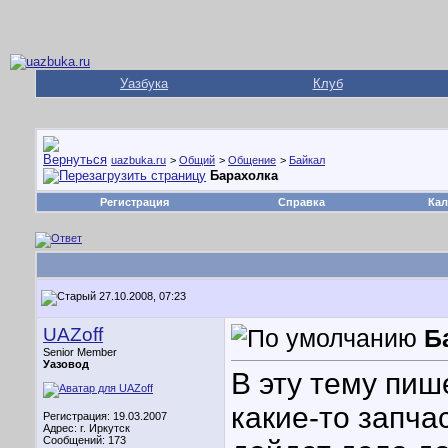
Уазбука
Клуб
uazbuka.ru
>
Общий
>
Общение
>
Байкал
Барахолка
Регистрация
Справка
Кал
27.10.2008, 07:23
UAZoff
Б
Senior Member
Уазовод
В эту тему пиш
какие-то запча
Регистрация: 19.03.2007
Адрес: г. Иркутск
Сообщений: 173