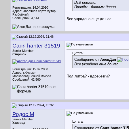
Всё решено.
Причём - давным-давно.
Регистрация: 14.04.2010
Адрес: Засечная черта хутор
Разбойный
Сообщений: 3,513
Все украдено еще до нас.
12.12.2024, 11:46
Саня hanter 31519
Senior Member
Цитата:
Старшой
Сообщение от
АлекДан
Все украдено еще до нас.
Регистрация: 15.07.2008
Адрес: г.Кимры-
Пол литра? - вдребезги?
Москвабад,Речной Вокзал.
Сообщений: 42,560
12.12.2024, 13:32
Родос М
Senior Member
Цитата:
Уазовед
Сообщение от
Саня hanter 31