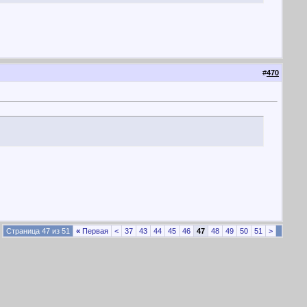
#
470
Страница 47 из 51
«
Первая
<
37
43
44
45
46
47
48
49
50
51
>