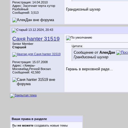
Регистрация: 14.04.2010
Адрес: Засечная черта хутор
Грандиозный шухер
Разбойный
Сообщений: 3,513
13.12.2024, 20:43
Саня hanter 31519
Senior Member
Цитата:
Старшой
Сообщение от
АлекДан
Грандиозный шухер
Регистрация: 15.07.2008
Адрес: г.Кимры-
Герань в верховной раде...
Москвабад,Речной Вокзал.
Сообщений: 42,560
Ваши права в разделе
Вы
не можете
создавать новые темы