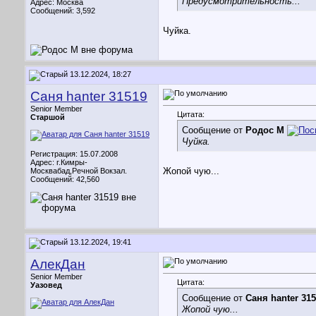
Предусмотрительность...
Адрес: Москва
Сообщений: 3,592
Чуйка.
13.12.2024, 18:27
Саня hanter 31519
Senior Member
Цитата:
Старшой
Сообщение от
Родос М
Чуйка.
Регистрация: 15.07.2008
Адрес: г.Кимры-
Жопой чую...
Москвабад,Речной Вокзал.
Сообщений: 42,560
13.12.2024, 19:41
АлекДан
Senior Member
Цитата:
Уазовед
Сообщение от
Саня hanter 31
Жопой чую...