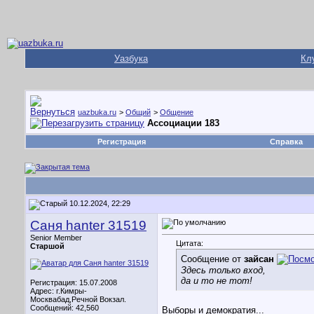
Уазбука
Кл
uazbuka.ru
>
Общий
>
Общение
Ассоциации 183
Регистрация
Справка
10.12.2024, 22:29
Саня hanter 31519
Senior Member
Цитата:
Старшой
Сообщение от
зайсан
Здесь только вход,
да и то не тот!
Регистрация: 15.07.2008
Адрес: г.Кимры-
Москвабад,Речной Вокзал.
Сообщений: 42,560
Выборы и демократия...