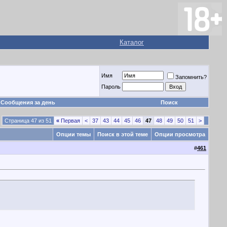
Каталог
Имя
Запомнить?
Пароль
Сообщения за день
Поиск
Страница 47 из 51
«
Первая
<
37
43
44
45
46
47
48
49
50
51
>
Опции темы
Поиск в этой теме
Опции просмотра
#
461