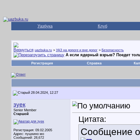
Уазбука
Клуб
uazbuka.ru
>
УАЗ на дороге и вне дорог
>
Безопасность
А если ядерный взрыв? Поедет толь
Регистрация
Справка
Кал
28.04.2024, 12:27
зуек
Senior Member
Старшой
Цитата:
Сообщение 
Регистрация: 09.02.2005
Адрес: пушкино мо
Сообщений: 28,672