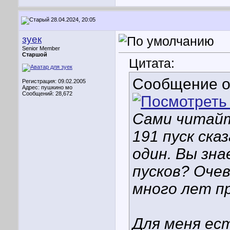
28.04.2024, 20:05
зуек
Senior Member
Старшой
Цитата:
Сообщение 
Регистрация: 09.02.2005
Адрес: пушкино мо
Сообщений: 28,672
Сами читайт
191 пуск ска
один. Вы зн
пусков? Оче
много лет п
Для меня ест