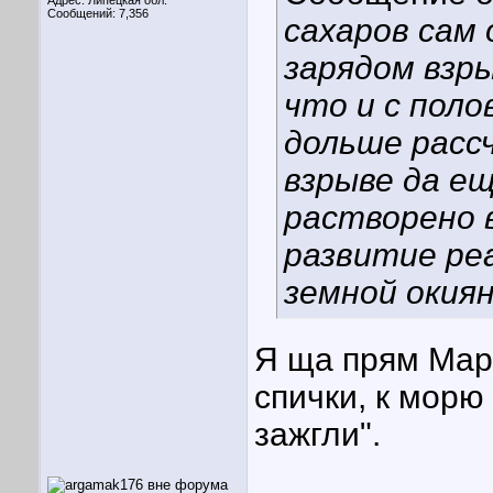
Адрес: Липецкая обл.
Сообщений: 7,356
сахаров сам 
зарядом взры
что и с пол
дольше расс
взрыве да ещ
растворено 
развитие реа
земной окия
Я ща прям Мар
спички, к морю
зажгли".