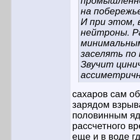
промышленно
на побережь
И при этом,
нейтроны. Р
минимальным
заселять по 
Звучит цинич
ассиметрич
сахаров сам о
зарядом взрыва
половинным яд
рассчетного вр
еще и в воде г