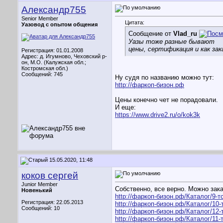
Александр755
Senior Member
Цитата:
Уазовод с опытом общения
Сообщение от
Vlad_ru
Уазы тоже разные бывают
цены, сертификация и как за
Регистрация: 01.01.2008
Адрес: д. Игумново, Чеховский р-
он, М.О. (Калужская обл.;
Костромская обл.)
Сообщений: 745
Ну судя по названию можно тут:
http://фаркоп-бизон.рф
Цены конечно чет не порадовали.
И еще:
https://www.drive2.ru/o/kok3k
15.05.2020, 11:48
коков сергей
Junior Member
Собственно, все верно. Можно зака
Новенький
http://фаркоп-бизон.рф/Каталог/9-т
Регистрация: 22.05.2013
http://фаркоп-бизон.рф/Каталог/10-т
Сообщений: 10
http://фаркоп-бизон.рф/Каталог/12-т
http://фаркоп-бизон.рф/Каталог/11-