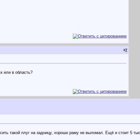
#
7
к или в область?
ить такой плуг на задницу, хорошо раму не выломал. Ещё и стоит 5 тыся