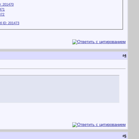
#
4
#
5