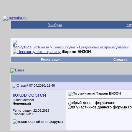
Уазбука
Кл
uazbuka.ru
>
Куплю-Продам
>
Предложения от производителей
Фаркоп БИЗОН
Регистрация
Справка
07.04.2020, 19:46
коков сергей
Фаркоп БИЗОН
Junior Member
Добрый день , форумчане.
Новенький
Для участников данного форума гот
Регистрация: 22.05.2013
Сообщений: 10