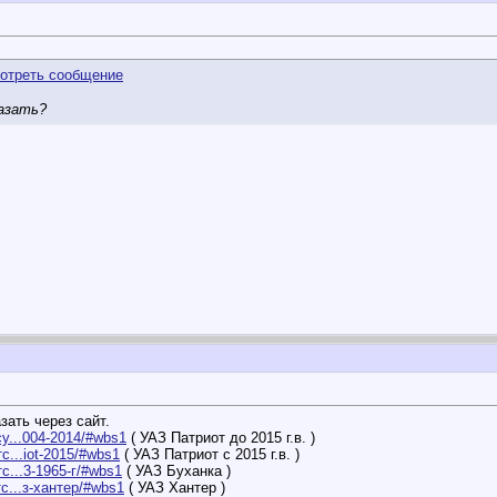
казать?
зать через сайт.
су...004-2014/#wbs1
( УАЗ Патриот до 2015 г.в. )
с...iot-2015/#wbs1
( УАЗ Патриот с 2015 г.в. )
с...3-1965-г/#wbs1
( УАЗ Буханка )
тс...з-хантер/#wbs1
( УАЗ Хантер )