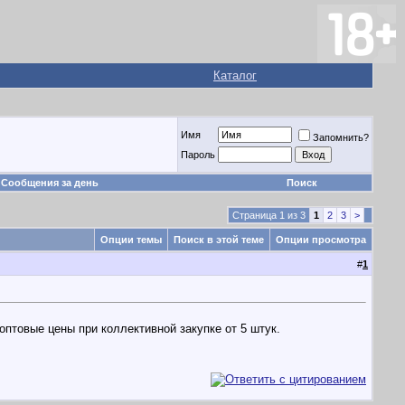
Каталог
Имя
Запомнить?
Пароль
Сообщения за день
Поиск
Страница 1 из 3
1
2
3
>
Опции темы
Поиск в этой теме
Опции просмотра
#
1
оптовые цены при коллективной закупке от 5 штук.