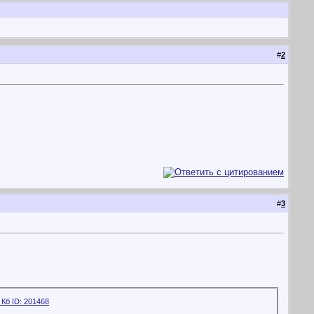
#
2
#
3