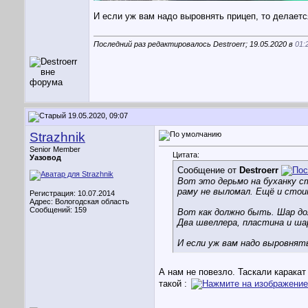
И если уж вам надо выровнять прицеп, то делаетс
Последний раз редактировалось Destroerr; 19.05.2020 в
01:
19.05.2020, 09:07
Strazhnik
Senior Member
Цитата:
Уазовод
Сообщение от
Destroerr
Вот это дерьмо на буханку ст
раму не выломал. Ещё и стои
Регистрация: 10.07.2014
Адрес: Вологодская область
Сообщений: 159
Вот как должно быть. Шар до
Два швеллера, пластина и шар
И если уж вам надо выровнят
А нам не повезло. Таскали карака
такой :