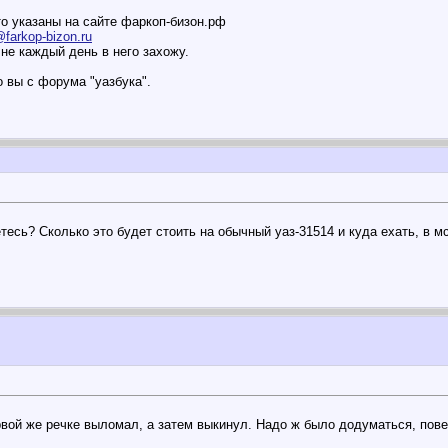
о указаны на сайте фаркоп-бизон.рф
farkop-bizon.ru
не каждый день в него захожу.
о вы с форума "уазбука".
есь? Сколько это будет стоить на обычный уаз-31514 и куда ехать, в мс
рвой же речке выломал, а затем выкинул. Надо ж было додуматься, повес