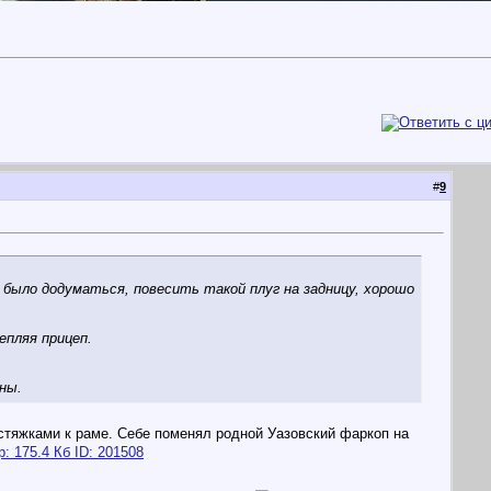
#
9
 было додуматься, повесить такой плуг на задницу, хорошо
епляя прицеп.
ны.
астяжками к раме. Себе поменял родной Уазовский фаркоп на