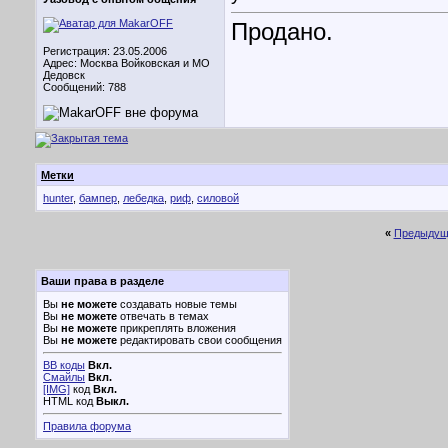
Продано.
Регистрация: 23.05.2006
Адрес: Москва Войковская и МО
Дедовск
Сообщений: 788
Метки
hunter
,
бампер
,
лебедка
,
риф
,
силовой
«
Предыдущ
Ваши права в разделе
Вы
не можете
создавать новые темы
Вы
не можете
отвечать в темах
Вы
не можете
прикреплять вложения
Вы
не можете
редактировать свои сообщения
BB коды
Вкл.
Смайлы
Вкл.
[IMG]
код
Вкл.
HTML код
Выкл.
Правила форума