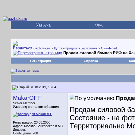
Уазбука
Клуб
uazbuka.ru
>
Куплю-Продам
>
Барахолка
>
OFF-Road
Продам силовой бампер РИФ на Хан
Регистрация
Справка
Кал
31.10.2019, 18:04
MakarOFF
Прода
Senior Member
Уазовод с опытом общения
Продам силовой ба
Состояние - на фот
Регистрация: 23.05.2006
Территориально Мо
Адрес: Москва Войковская и МО
Дедовск
Сообщений: 788