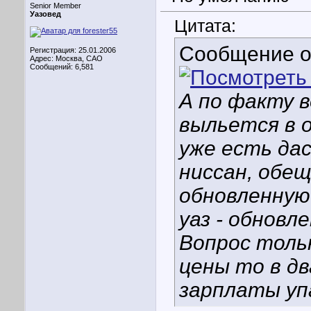
Senior Member
Уазовед
Цитата:
Сообщение 
Регистрация: 25.01.2006
Адрес: Москва, САО
Сообщений: 6,581
А по факту в
выльется в о
уже есть да
ниссан, обе
обновленную
уаз - обновл
Вопрос тольк
цены то в дв
зарплаты уп