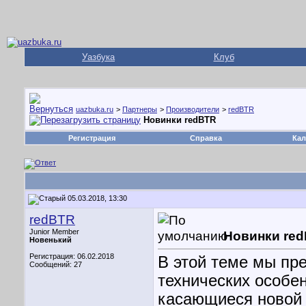
Уазбука
Клуб
uazbuka.ru
>
Партнеры
>
Производители
>
redBTR
Новинки redBTR
Регистрация
Справка
Кал
05.03.2018, 13:30
redBTR
Junior Member
Новинки re
Новенький
Регистрация: 06.02.2018
В этой теме мы пр
Сообщений: 27
технических особе
касающиеся новой 