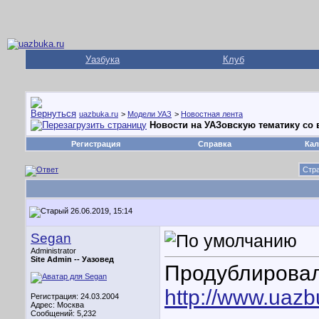
Уазбука
Клуб
uazbuka.ru
>
Модели УАЗ
>
Новостная лента
Новости на УАЗовскую тематику со в
Регистрация
Справка
Кал
Стра
26.06.2019, 15:14
Segan
Administrator
Site Admin --
Уазовед
Продублирова
http://www.uaz
Регистрация: 24.03.2004
Адрес: Москва
Сообщений: 5,232