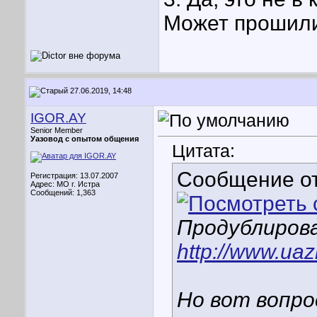
Может прошил
27.06.2019, 14:48
IGOR.AY
Senior Member
Уазовод с опытом общения
Цитата:
Сообщение о
Регистрация: 13.07.2007
Адрес: МО г. Истра
Сообщений: 1,363
Продублиров
http://www.ua
Но вот вопро