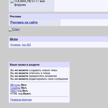
Реклама
Реклама на сайте
Метки
буханка
,
уаз 452
Ваши права в разделе
Вы
не можете
создавать новые темы
Вы
не можете
отвечать в темах
Вы
не можете
прикреплять вложения
Вы
не можете
редактировать свои сообщения
BB коды
Вкл.
Смайлы
Вкл.
[IMG]
код
Вкл.
HTML код
Выкл.
Правила форума