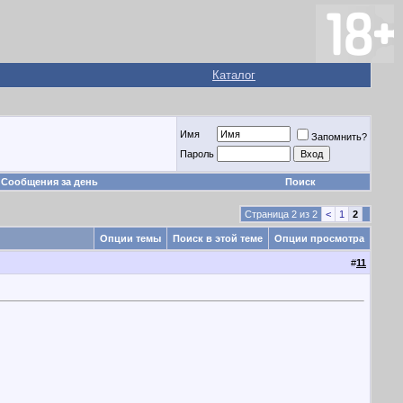
Каталог
Имя
Запомнить?
Пароль
Сообщения за день
Поиск
Страница 2 из 2
<
1
2
Опции темы
Поиск в этой теме
Опции просмотра
#
11