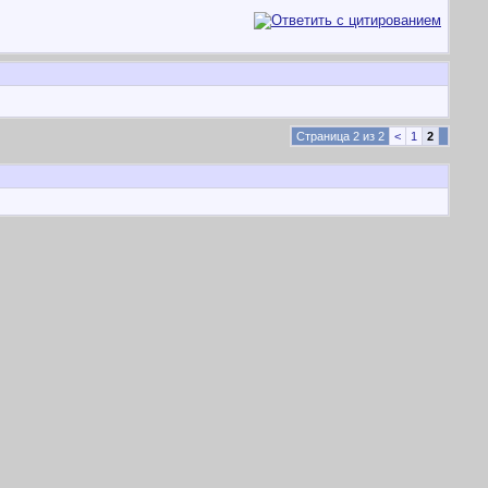
Страница 2 из 2
<
1
2