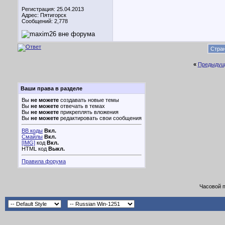
Регистрация: 25.04.2013
Адрес: Пятигорск
Сообщений: 2,778
Стран
«
Предыдущ
Ваши права в разделе
Вы
не можете
создавать новые темы
Вы
не можете
отвечать в темах
Вы
не можете
прикреплять вложения
Вы
не можете
редактировать свои сообщения
BB коды
Вкл.
Смайлы
Вкл.
[IMG]
код
Вкл.
HTML код
Выкл.
Правила форума
Часовой 