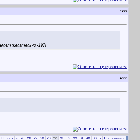
#
299
 вылет желательно -19?!
#
300
«
Первая
<
20
26
27
28
29
30
31
32
33
34
40
80
>
Последняя
»