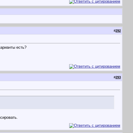
#
292
варианты есть?
#
293
нсировать.