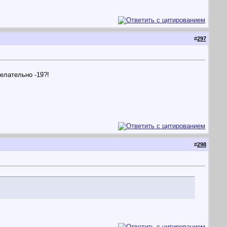
#
297
желательно -19?!
#
298