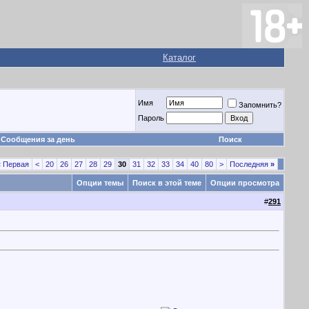
Каталог
Имя
Запомнить?
Пароль
Сообщения за день
Поиск
«
Первая
<
20
26
27
28
29
30
31
32
33
34
40
80
>
Последняя
»
Опции темы
Поиск в этой теме
Опции просмотра
#
291