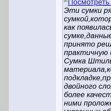
Эти сумки р
сумкой,кото
как появила
сумке,данны
принято реш
практичную 
Сумка Штиль
материала,к
подкладке,пр
двойного сл
более качест
ними проложе