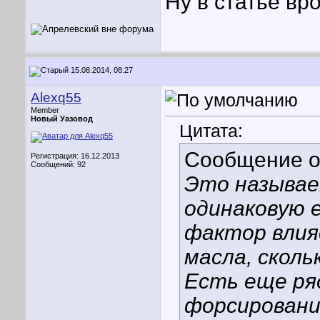
Ну в статье вр
15.08.2014, 08:27
Alexq55
Member
Новый Уазовод
Цитата:
Сообщение 
Регистрация: 16.12.2013
Сообщений: 92
Это называе
одинаковую 
фактор влия
масла, скольк
Есть еще ря
форсировани