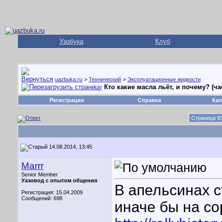
Уазбука
Клуб
uazbuka.ru
>
Технический
>
Эксплуатационные жидкости
Кто какие масла льёт, и почему? (ча
Регистрация
Справка
Кал
Страница 93
14.08.2014, 13:45
Marrr
Senior Member
Уазовод с опытом общения
В апельсинах 
Регистрация: 15.04.2009
Сообщений: 698
иначе бы на с