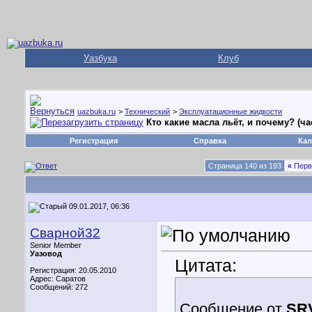
Уазбука
Клуб
uazbuka.ru
>
Технический
>
Эксплуатационные жидкости
Кто какие масла льёт, и почему? (ча
Регистрация
Справка
Кал
Страница 140 из 193
«
Перв
09.01.2017, 06:36
Сварной32
Senior Member
Уазовод
Цитата:
Регистрация: 20.05.2010
Адрес: Саратов
Сообщений: 272
Сообщение от
SR