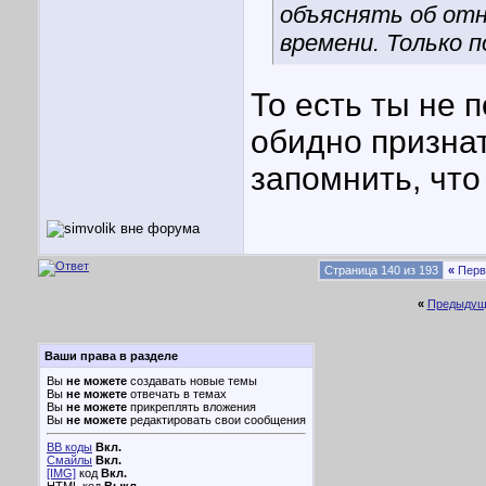
объяснять об от
времени. Только п
То есть ты не 
обидно признат
запомнить, что
Страница 140 из 193
«
Перв
«
Предыдущ
Ваши права в разделе
Вы
не можете
создавать новые темы
Вы
не можете
отвечать в темах
Вы
не можете
прикреплять вложения
Вы
не можете
редактировать свои сообщения
BB коды
Вкл.
Смайлы
Вкл.
[IMG]
код
Вкл.