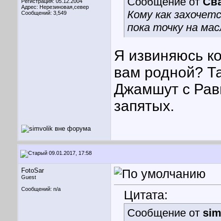
Сообщение от
Св
Регистрация: 05.12.2004
Адрес: Нерезиновая,север
Кому как захочет
Сообщений: 3,549
пока точку на ма
Я извиняюсь ко
вам родной? Т
Джамшут с Рав
запятых.
09.01.2017, 17:58
FotoSar
Guest
Сообщений: n/a
Цитата:
Сообщение от
sim