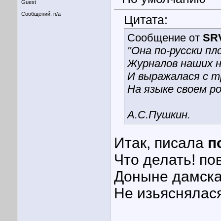
Guest
Сообщений: n/a
Цитата:
Сообщение от
SR
"Она по-русски пл
Журналов наших н
И выражалася с т
На языке своем ро
А.С.Пушкин.
Итак, писала
п
Что делать! по
Доныне дамск
Не изьяснялася