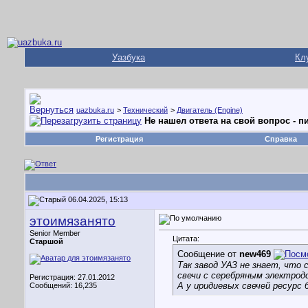
Уазбука
Кл
uazbuka.ru
>
Технический
>
Двигатель (Engine)
Не нашел ответа на свой вопрос - пи
Регистрация
Справка
06.04.2025, 15:13
этоимязанято
Senior Member
Цитата:
Старшой
Сообщение от
new469
Так завод УАЗ не знает, что
свечи с серебряным электродо
Регистрация: 27.01.2012
А у иридиевых свечей ресурс 
Сообщений: 16,235