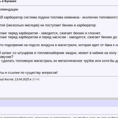
ь в Буханке
комендации.
218 карбюратор система подачи топлива изменена - исключен топливоотс
оя (несколько месяцев) не поступает бензин в карбюратор.
ланг перед карбюратом - заводится, сжигает бензин и глохнет.
ланг перед карбюратом и перед насосом - заводится, сжигает бензин до 
 подозрение на подсос воздуха в магистрали, которая идет от бака к н
ый шланг со штуцером и топливозаборник заодно, может в кабине на пол
живучие?
 сделать топливную магистраль из металлических трубок или хотя-бы до
еты и ссылки по существу вопросов!
ий Костя; 13.04.2025 в
20:44
.