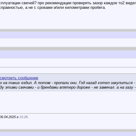
сплуатации свечей? про рекомендации проверять зазор каждое то2 видел.
справностью, а не с сроками и/или километрами пробега.
 на таких ездил. А потом - пропали они. Год назад хотел закупиться -
у этими свечами - и брендами впятеро дороже - не замечал. а на газу 
06.04.2025 в
15:26
.