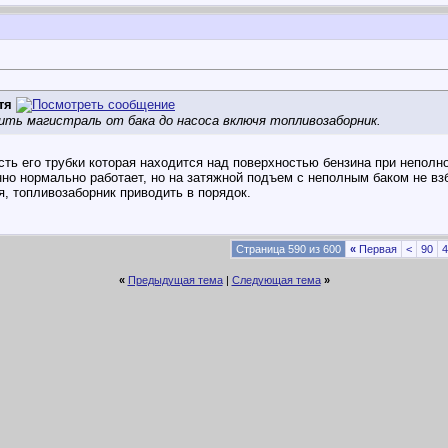
тя
ть магистраль от бака до насоса включя топливозаборник.
сть его трубки которая находится над поверхностью бензина при неполн
но нормально работает, но на затяжной подъем с неполным баком не взб
я, топливозаборник приводить в порядок.
Страница 590 из 600
«
Первая
<
90
4
«
Предыдущая тема
|
Следующая тема
»