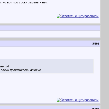
 но вот про сроки замены - нет.
#
5892
 нету!
- свечи практически вечные.
#
5893