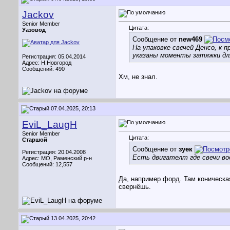
Jackov
Senior Member
Цитата:
Уазовод
Сообщение от
new469
На упаковке свечей Денсо, к 
указаны моменты затяжки для
Регистрация: 05.04.2014
Адрес: Н.Новгород
Сообщений: 490
Хм, не знал.
07.04.2025, 20:13
EviL_LaugH
Senior Member
Цитата:
Старшой
Сообщение от
зуек
Регистрация: 20.04.2008
Есть двигателт где свечи во
Адрес: МО, Раменский р-н
Сообщений: 12,557
Да, например форд. Там коническая
свернёшь.
13.04.2025, 20:42