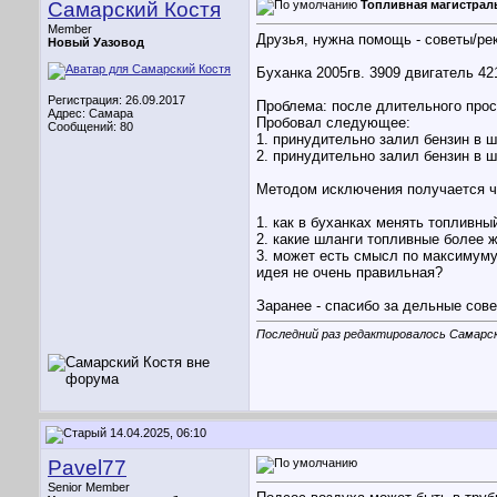
Самарский Костя
Топливная магистрал
Member
Друзья, нужна помощь - советы/ре
Новый Уазовод
Буханка 2005гв. 3909 двигатель 4
Регистрация: 26.09.2017
Проблема: после длительного прост
Адрес: Самара
Пробовал следующее:
Сообщений: 80
1. принудительно залил бензин в ш
2. принудительно залил бензин в ш
Методом исключения получается что
1. как в буханках менять топливн
2. какие шланги топливные более 
3. может есть смысл по максимуму
идея не очень правильная?
Заранее - спасибо за дельные сов
Последний раз редактировалось Самарск
14.04.2025, 06:10
Pavel77
Senior Member