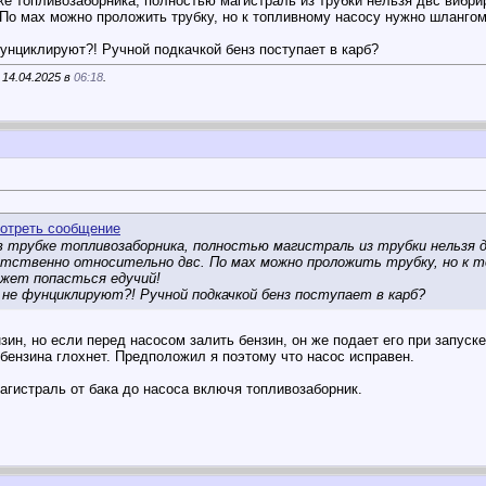
ке топливозаборника, полностью магистраль из трубки нельзя двс вибри
 По мах можно проложить трубку, но к топливному насосу нужно шлангом
унциклируют?! Ручной подкачкой бенз поступает в карб?
 14.04.2025 в
06:18
.
 трубке топливозаборника, полностью магистраль из трубки нельзя д
ственно относительно двс. По мах можно проложить трубку, но к т
ожет попасться едучий!
 не фунциклируют?! Ручной подкачкой бенз поступает в карб?
зин, но если перед насосом залить бензин, он же подает его при запуск
 бензина глохнет. Предположил я поэтому что насос исправен.
гистраль от бака до насоса включя топливозаборник.