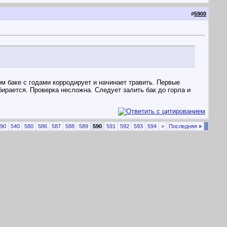
#
5900
ом баке с годами корродирует и начинает травить. Первые
ирается. Проверка несложна. Следует залить бак до горла и
90
540
580
586
587
588
589
590
591
592
593
594
>
Последняя
»