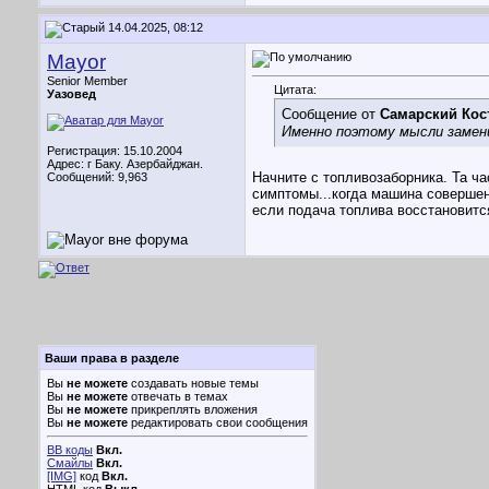
14.04.2025, 08:12
Mayor
Senior Member
Цитата:
Уазовед
Сообщение от
Самарский Кос
Именно поэтому мысли замени
Регистрация: 15.10.2004
Адрес: г Баку. Азербайджан.
Начните с топливозаборника. Та ча
Сообщений: 9,963
симптомы...когда машина совершен
если подача топлива восстановитс
Ваши права в разделе
Вы
не можете
создавать новые темы
Вы
не можете
отвечать в темах
Вы
не можете
прикреплять вложения
Вы
не можете
редактировать свои сообщения
BB коды
Вкл.
Смайлы
Вкл.
[IMG]
код
Вкл.