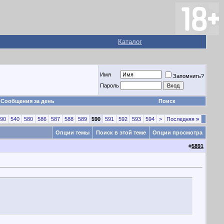
Каталог
Имя
Запомнить?
Пароль
Сообщения за день
Поиск
90
540
580
586
587
588
589
590
591
592
593
594
>
Последняя
»
Опции темы
Поиск в этой теме
Опции просмотра
#
5891