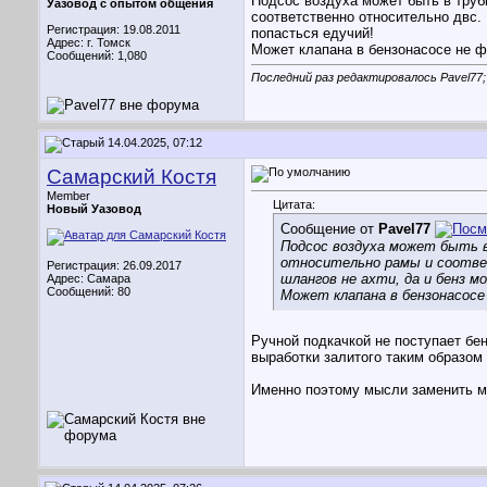
Подсос воздуха может быть в труб
Уазовод с опытом общения
соответственно относительно двс.
Регистрация: 19.08.2011
попасться едучий!
Адрес: г. Томск
Может клапана в бензонасосе не ф
Сообщений: 1,080
Последний раз редактировалось Pavel77;
14.04.2025, 07:12
Самарский Костя
Member
Цитата:
Новый Уазовод
Сообщение от
Pavel77
Подсос воздуха может быть в
относительно рамы и соответ
Регистрация: 26.09.2017
шлангов не ахти, да и бенз м
Адрес: Самара
Сообщений: 80
Может клапана в бензонасосе
Ручной подкачкой не поступает бен
выработки залитого таким образом
Именно поэтому мысли заменить ма