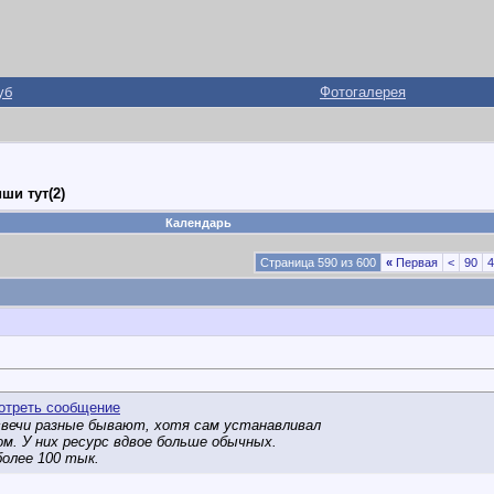
уб
Фотогалерея
ши тут(2)
Календарь
Страница 590 из 600
«
Первая
<
90
4
 свечи разные бывают, хотя сам устанавливал
м. У них ресурс вдвое больше обычных.
более 100 тык.