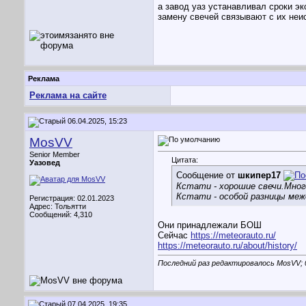
а завод уаз устанавливал сроки эк
замену свечей связывают с их неи
Реклама
Реклама на сайте
06.04.2025, 15:23
MosVV
Senior Member
Цитата:
Уазовед
Сообщение от
шкипер17
Кстати - хорошие свечи.Много
Кстати - особой разницы межд
Регистрация: 02.01.2023
Адрес: Тольятти
Сообщений: 4,310
Они принадлежали БОШ
Сейчас
https://meteorauto.ru/
https://meteorauto.ru/about/history/
Последний раз редактировалось MosVV; 
07.04.2025, 19:35