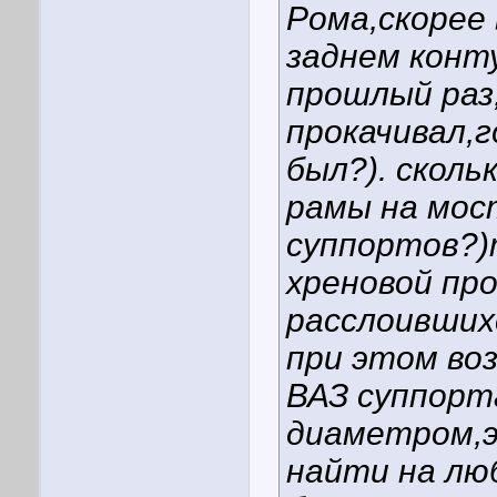
Рома,скорее 
заднем конт
прошлый раз
прокачивал,
был?). сколь
рамы на мост
суппортов?)
хреновой пр
расслоивших
при этом во
ВАЗ суппорт
диаметром,
найти на лю