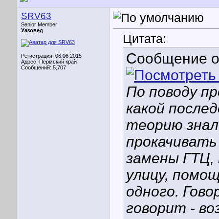
SRV63
Senior Member
Уазовед
Цитата:
Сообщение 
Регистрация: 06.06.2015
Адрес: Пермский край
Сообщений: 5,707
По поводу про
какой послед
теорию знал
прокачивать
замены ГТЦ, 
улицу, помо
одного. Гово
говорит - во