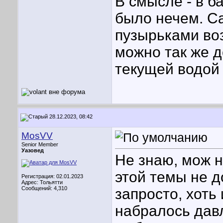
В смысле - в ба
было нечем. Са
пузырьками воз
можно так же д
текущей водой
28.12.2023, 08:42
MosVV
Senior Member
Уазовед
Не знаю, мож н
этой темы не д
Регистрация: 02.01.2023
Адрес: Тольятти
Сообщений: 4,310
запросто, хоть
набралось дав