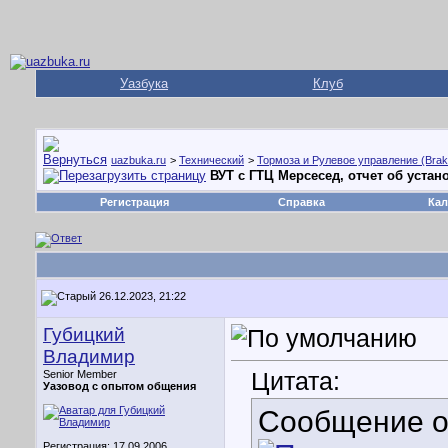
Уазбука
Клуб
uazbuka.ru
>
Технический
>
Тормоза и Рулевое управление (Brake
ВУТ с ГТЦ Мерсесед, отчет об устан
Регистрация
Справка
Кал
26.12.2023, 21:22
Губицкий
Владимир
Цитата:
Senior Member
Уазовод с опытом общения
Сообщение 
Регистрация: 17.09.2006