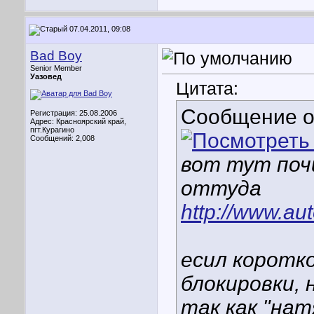
07.04.2011, 09:08
Bad Boy
Senior Member
Уазовед
Цитата:
Сообщение 
Регистрация: 25.08.2006
Адрес: Красноярский край,
пгт.Курагино
Сообщений: 2,008
вот тут поч
оттуда
http://www.au
есил коротк
блокировки,
так как "на