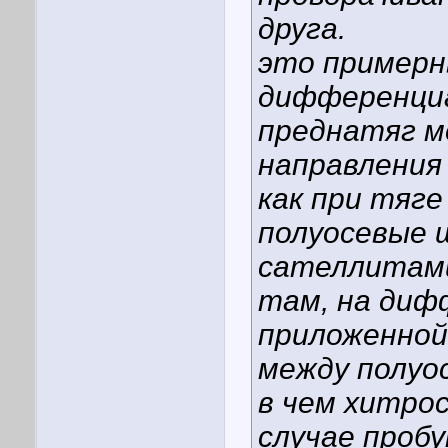
друга.
это примерн
дифференциа
преднатяг 
направления 
как при тяге
полуосевые
сателлитами н
там, на диф
приложенной
между полуо
в чем хитро
случае пробу