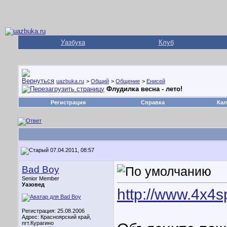
Уазбука
Клуб
uazbuka.ru
>
Общий
>
Общение
>
Енисей
Флудилка весна - лето!
Регистрация
Справка
Кал
07.04.2011, 08:57
Bad Boy
Senior Member
Уазовед
http://www.4x4s
Регистрация: 25.08.2006
Адрес: Красноярский край,
пгт.Курагино