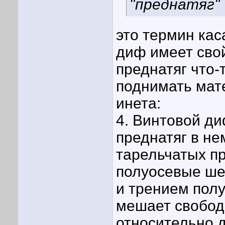
"преднатяг"
это термин ка
диф имеет сво
преднатяг что-
поднимать мате
инета:
4. Винтовой д
преднатяг в не
тарельчатых пр
полуосевые ше
и трением пол
мешает свобод
относительно д