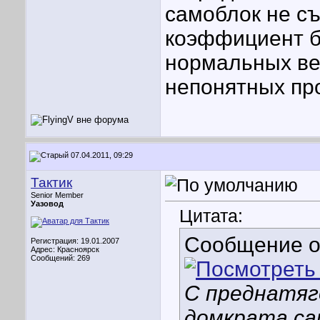
самоблок не съ
коэффициент б
нормальных вел
непонятных пр
07.04.2011, 09:29
Тактик
Senior Member
Уазовод
Цитата:
Сообщение 
Регистрация: 19.01.2007
Адрес: Красноярск
Сообщений: 269
С преднатяг
домкрата са