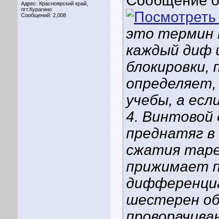
Сообщение 
Адрес: Красноярский край,
пгт.Курагино
Сообщений: 2,008
это термин 
каждый диф 
блокировки,
определяет,
учебы, а есл
4. Винтовой
преднатяг в 
сжатия таре
прижимает п
дифференциа
шестерен об
проворачива