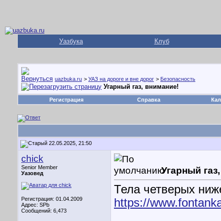
Уазбука
Клуб
uazbuka.ru
>
УАЗ на дороге и вне дорог
>
Безопасность
Угарный газ, внимание!
Регистрация
Справка
Кал
22.05.2025, 21:50
chick
Senior Member
Угарный газ
Уазовед
Тела четверых ниж
Регистрация: 01.04.2009
https://www.fontank
Адрес: SPb
Сообщений: 6,473