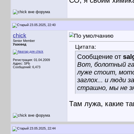
СО, я своим химик
23.05.2025, 22:40
chick
Senior Member
Уазовед
Цитата:
Сообщение от
sal
Регистрация: 01.04.2009
Вот, болотный га
Адрес: SPb
Сообщений: 6,473
луже стоит, мотор
заглох... и люди 
страшно, мы не з
Там лужа, какие т
23.05.2025, 22:44