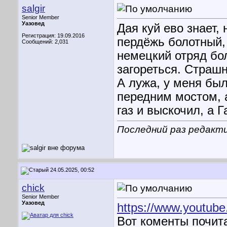
salgir
Senior Member
Уазовед
Дая куй ево знает, 
Регистрация: 19.09.2016
пердёжь болотный, 
Сообщений: 2,031
немецкий отряд бо
загореться. Страшн
А лужа, у меня был
передним мостом, а
газ и выскочил, а 
Последний раз редактир
24.05.2025, 00:52
chick
Senior Member
Уазовед
https://www.yout
Вот коменты почита