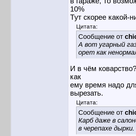
в гараже, то возм
10%
Тут скорее какой-н
Цитата:
Сообщение от
chi
А вот угарный газ
орет как ненорма
И в чём коварство?
как
ему время надо для
вырезать.
Цитата:
Сообщение от
chi
Карб даже в сало
в черепахе дырки.