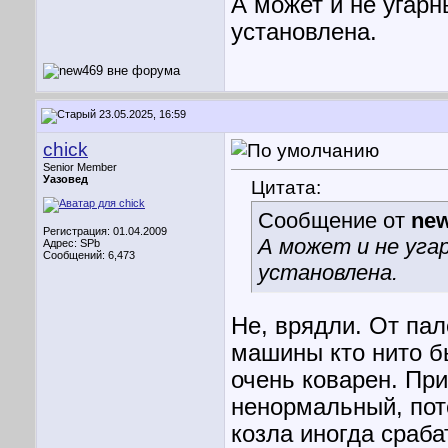
А может и не угарн
установлена.
23.05.2025, 16:59
chick
Senior Member
Уазовед
Цитата:
Сообщение от
ne
Регистрация: 01.04.2009
А может и не угар
Адрес: SPb
Сообщений: 6,473
установлена.
Не, врядли. От пал
машины кто нито бы
очень коварен. При
ненормальный, пот
козла иногда сраба