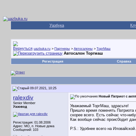
Уазбука
Кл
uazbuka.ru
>
Партнеры
>
Автосалоны
>
ТоргМаш
Автосалон Торгмаш
Регистрация
Справка
09.07.2021, 10:25
ralexdiv
Новый Патриот с акпп 
Senior Member
Уважаемый ТоргМаш, здрасьте!
Уазовод
Пришло время поменять Патриота на
скорее всего. Есть сейчас что-нибу
Как вообще сейчас проис0одит да
Регистрация: 01.08.2006
Адрес: МО, п. Новые дома
P.S.: Удобнее всего на Иловайской.
Сообщений: 103