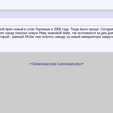
ой брал новый в этом Торгмаше в 2006 году. Тогда было проще. Сегодня
лет назад покупал новую Ниву знакомой бабе, так исплевался за два дн
тарый , рамный УАЗик чем платить заводу за новый невероятную накруче
«
Предыдущая тема
|
Следующая тема
»