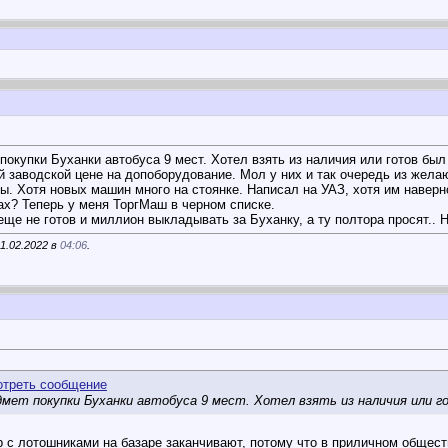
окупки Буханки автобуса 9 мест. Хотел взять из наличия или готов был
й заводской цене на допоборудование. Мол у них и так очередь из жела
ы. Хотя новых машин много на стоянке. Написал на УАЗ, хотя им наверн
ах? Теперь у меня ТоргМаш в черном списке.
еще не готов и миллион выкладывать за Буханку, а ту полтора просят.. Н
1.02.2022 в
04:06
.
мет покупки Буханки автобуса 9 мест. Хотел взять из наличия или г
р с лотошниками на базаре заканчивают, потому что в приличном общес