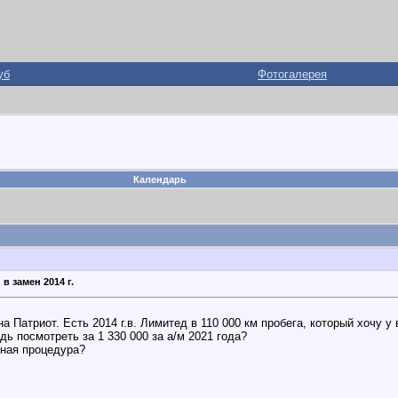
уб
Фотогалерея
Календарь
в замен 2014 г.
 Патриот. Есть 2014 г.в. Лимитед в 110 000 км пробега, который хочу у
дь посмотреть за 1 330 000 за а/м 2021 года?
нная процедура?