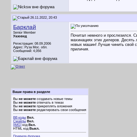
26.11.2022, 20:43
Барклай
Senior Member
Почитал немного и прослезился. Св
Уазовед
махинациях этих дилеров. Десять 
Регистрация: 08.09.2006
новых машин! Лучше чинить свой с
Адрес: Руза Мос. обл.
приличия.
Сообщений: 4,056
Ваши права в разделе
Вы
не можете
создавать новые темы
Вы
не можете
отвечать в темах
Вы
не можете
прикреплять вложения
Вы
не можете
редактировать свои сообщения
BB коды
Вкл.
Смайлы
Вкл.
[IMG]
код
Вкл.
HTML код
Выкл.
Правила форума