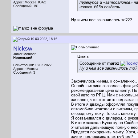
перекупов и «автосалонов» н
Адрес: Москва, ЮАО
Сообщений: 191
нового УАЗа создать.
Ну и чем все закончилось то???
10.03.2022, 18:16
Nicksw
Junior Member
Цитата:
Новенький
Сообщение от
maroz
Регистрация: 18.02.2022
Ну и чем все закончилось то?
Адрес: г.Москва
Сообщений: 3
Закончилось ничем, к сожалению..
Онлайн-витрина оказалась фикцией
рекомендованной цене клиенту. Но
свой авто по РРЦ. Или с небольши
заявляет, что этот авто под заказ 
В итоге я дважды оформлял покупку
автомобили исчезали с витрины, пр
очередному лоху. То есть клиенту.
Я созванивался с дилером, с руко
В итоге заказал Буханку на Спайсе
Учитывая дальнейшую полную неопр
Придется похоронить мечту. Хотя, 
зачем поддерживать их рублем?