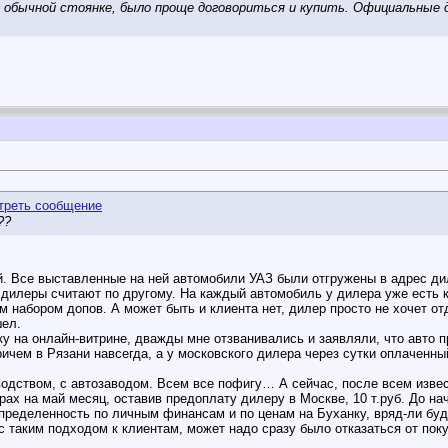
а обычной стоянке, было проще договориться и купить. Официальные д
??
. Все выставленные на ней автомобили УАЗ были отгружены в адрес ди
 дилеры считают по другому. На каждый автомобиль у дилера уже есть к
м набором допов. А может быть и клиента нет, дилер просто не хочет о
шел.
 на онлайн-витрине, дважды мне отзванивались и заявляли, что авто пр
ичем в Рязани навсегда, а у московского дилера через сутки оплаченны
водством, с автозаводом. Всем все пофигу… А сейчас, после всем изве
рах на май месяц, оставив предоплату дилеру в Москве, 10 т.руб. До н
еделенность по личным финансам и по ценам на Буханку, вряд-ли буду
с таким подходом к клиентам, может надо сразу было отказаться от пок