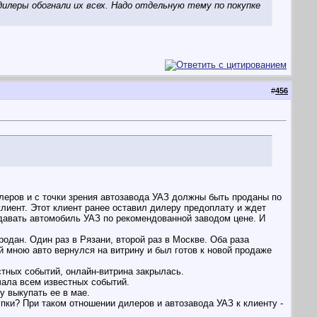
илеры обогнали их всех. Надо отдельную тему по покупке
#
456
леров и с точки зрения автозавода УАЗ должны быть проданы по
лиент. Этот клиент ранее оставил дилеру предоплату и ждет
тдавать автомобиль УАЗ по рекомендованной заводом цене. И
одан. Один раз в Рязани, второй раз в Москве. Оба раза
й мною авто вернулся на витрину и был готов к новой продаже
стных событий, онлайн-витрина закрылась.
ачала всем известных событий.
 выкупать ее в мае.
упки? При таком отношении дилеров и автозавода УАЗ к клиенту -