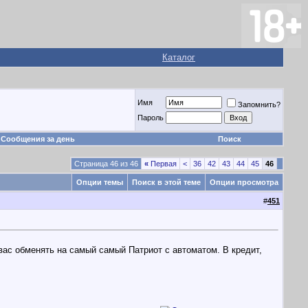
Каталог
Имя
Запомнить?
Пароль
Сообщения за день
Поиск
Страница 46 из 46
«
Первая
<
36
42
43
44
45
46
Опции темы
Поиск в этой теме
Опции просмотра
#
451
 вас обменять на самый самый Патриот с автоматом. В кредит,