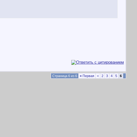
Страница 6 из 6
«
Первая
<
2
3
4
5
6