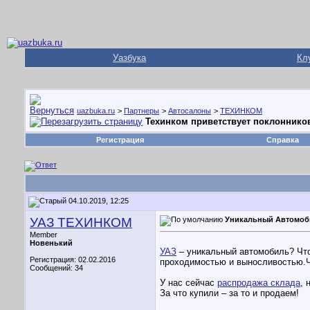
Уазбука
Кл
uazbuka.ru
>
Партнеры
>
Автосалоны
>
ТЕХИНКОМ
Техинком приветствует поклоннико
Регистрация
Справка
04.10.2019, 12:25
УАЗ ТЕХИНКОМ
Уникальный Автомоб
Member
Новенький
УАЗ
– уникальный автомобиль? Что 
Регистрация: 02.02.2016
проходимостью и выносливостью.Ч
Сообщений: 34
У нас сейчас
распродажа склада
, 
За что купили – за то и продаем!