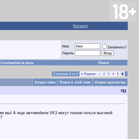
Каталог
Имя
Запомнить?
Пароль
Сообщения за день
Поиск
Страница 6 из 6
«
Первая
<
2
3
4
5
6
Опции темы
Поиск в этой теме
Опции просмотра
#
51
тим мы! А еще автомобили УАЗ могут похвастаться высокой
и?