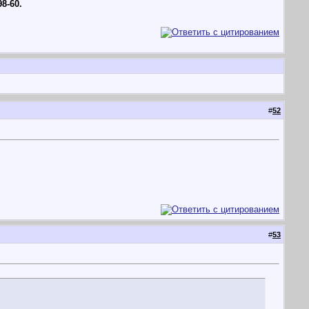
98-60.
#
52
#
53