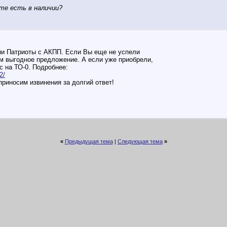
те есть в наличии?
и Патриоты с АКПП. Если Вы еще не успели
м выгодное предложение. А если уже приобрели,
с на ТО-0. Подробнее:
2/
риносим извинения за долгий ответ!
«
Предыдущая тема
|
Следующая тема
»