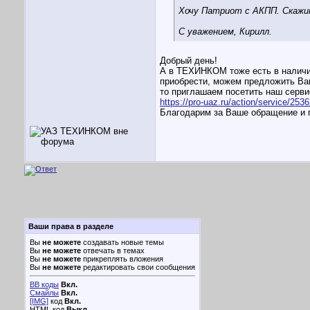
Хочу Патриот с АКПП. Скажи
С уважением, Кирилл.
Добрый день!
А в ТЕХИНКОМ тоже есть в наличи
приобрести, можем предложить Ва
то приглашаем посетить наш серви
https://pro-uaz.ru/action/service/2536
Благодарим за Ваше обращение и п
Ваши права в разделе
Вы
не можете
создавать новые темы
Вы
не можете
отвечать в темах
Вы
не можете
прикреплять вложения
Вы
не можете
редактировать свои сообщения
BB коды
Вкл.
Смайлы
Вкл.
[IMG]
код
Вкл.
HTML код
Выкл.