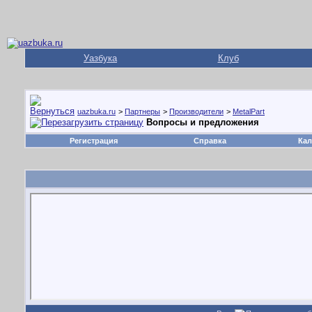
Уазбука
Клуб
uazbuka.ru
>
Партнеры
>
Производители
>
MetalPart
Вопросы и предложения
Регистрация
Справка
Кал