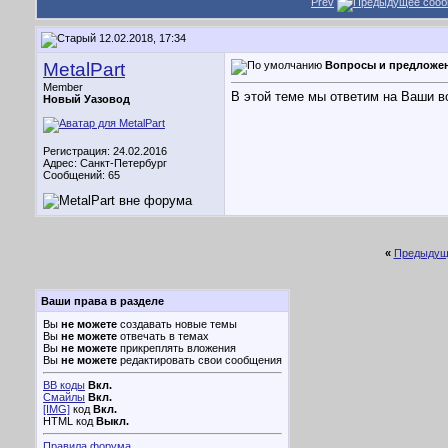
Prev
12.02.2018, 17:34
MetalPart
Вопросы и предложе
Member
В этой теме мы ответим на Ваши в
Новый Уазовод
Регистрация: 24.02.2016
Адрес: Санкт-Петербург
Сообщений: 65
«
Предыдущ
Ваши права в разделе
Вы
не можете
создавать новые темы
Вы
не можете
отвечать в темах
Вы
не можете
прикреплять вложения
Вы
не можете
редактировать свои сообщения
BB коды
Вкл.
Смайлы
Вкл.
[IMG]
код
Вкл.
HTML код
Выкл.
Правила форума