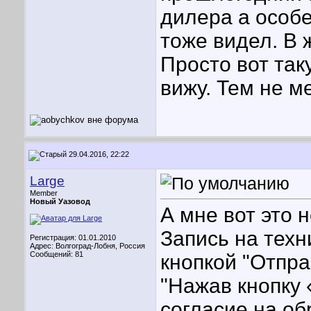
дилера а особ
тоже видел. В 
Просто вот так
вижу. Тем не м
29.04.2016, 22:22
Large
Member
Новый Уазовод
А мне вот это 
Запись на техн
Регистрация: 01.01.2010
Адрес: Волгоград-Лобня, Россия
Сообщений: 81
кнопкой "Отпра
"Нажав кнопку 
согласие на о