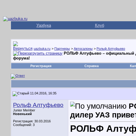
Уазбука
Клуб
uazbuka.ru
>
Партнеры
>
Автосалоны
>
Рольф Алтуфьево
РОЛЬФ Алтуфьево – официальный д
форума!
Регистрация
Справка
Кал
11.04.2016, 16:35
Рольф Алтуфьево
Р
Junior Member
дилер УАЗ приве
Новенький
Регистрация: 30.03.2016
Сообщений: 3
РОЛЬФ Алтуф