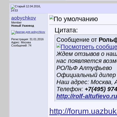
12.04.2016,
14:53
aobychkov
Member
Новый Уазовод
Цитата:
Сообщение от
Роль
Регистрация: 31.01.2016
Адрес: Москва
Сообщений: 74
Ждем отзывов о наш
нас появляется воз
РОЛЬФ Алтуфьево
Официальный дилер
Наш адрес: Москва, А
Телефон:
+7(495) 97
http://rolf-altufievo.ru
http://forum.uazbu