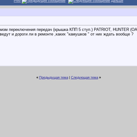
Prev
Дальше
низм переключения передач (крышка КПП 5 ступ.) PATRIOT, HUNTER (ОАО
 ведут и дороги ли в ремонте ,каких "камушков " от них ждать вообще ?
«
Предыдущая тема
|
Следующая тема
»