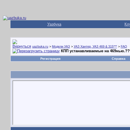
Уазбука
Кл
uazbuka.ru
>
Модели УАЗ
>
УАЗ Хантер, УАЗ 469 & 315***
>
FAQ
КПП устанавливаемые на 469нью.?
Регистрация
Справка