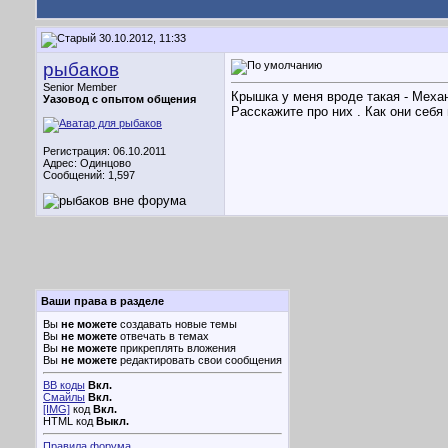
30.10.2012, 11:33
рыбаков
Senior Member
Крышка у меня вроде такая - Меха
Уазовод с опытом общения
Расскажите про них . Как они себя
Регистрация: 06.10.2011
Адрес: Одинцово
Сообщений: 1,597
Ваши права в разделе
Вы
не можете
создавать новые темы
Вы
не можете
отвечать в темах
Вы
не можете
прикреплять вложения
Вы
не можете
редактировать свои сообщения
BB коды
Вкл.
Смайлы
Вкл.
[IMG]
код
Вкл.
HTML код
Выкл.
Правила форума