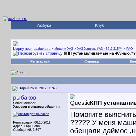
Уазбука
Клуб
uazbuka.ru
>
Модели УАЗ
>
УАЗ Хантер, УАЗ 469 & 315***
>
FAQ
КПП устанавливаемые на 469нью.?
Регистрация
Справка
Кал
26.10.2012, 11:48
рыбаков
КПП устанавли
Senior Member
Уазовод с опытом общения
Помогите выяснить
????? У меня маши
Регистрация: 06.10.2011
Адрес: Одинцово
обещали даймос ,но
Сообщений: 1,597