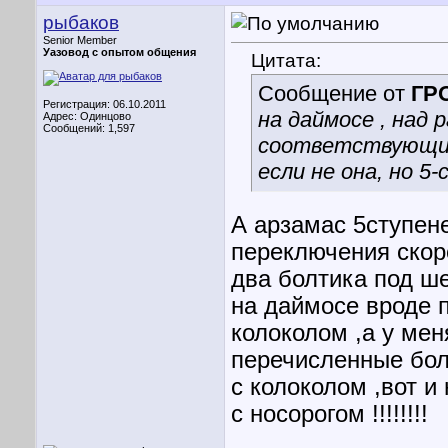
рыбаков
Senior Member
Уазовод с опытом общения
Цитата:
Сообщение от
ГР
Регистрация: 06.10.2011
на даймосе , над
Адрес: Одинцово
Сообщений: 1,597
соответствующи
если не она, но 5
А арзамас 5ступене
переключения скоро
два болтика под ше
на даймосе вроде п
колоколом ,а у мен
перечисленные бол
с колоколом ,вот и
с носорогом !!!!!!!!