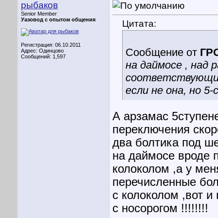
рыбаков
Senior Member
Уазовод с опытом общения
Цитата:
Регистрация: 06.10.2011
Сообщение от
ГР
Адрес: Одинцово
Сообщений: 1,597
на даймосе , над
соответствующи
если не она, но 5
А арзамас 5ступене
переключения скоро
два болтика под ше
на даймосе вроде п
колоколом ,а у мен
перечисленные бол
с колоколом ,вот и
с носорогом !!!!!!!!