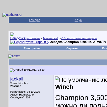
Уазбука
Клуб
uazbuka.ru
>
Технический
>
Общие технические вопросы
лебедка Champion 3,500 lb. ATV/UTV
Регистрация
Справка
Кал
19.01.2011, 18:10
jackall
л
Senior Member
Winch
Уазовод
Регистрация: 08.10.2010
Адрес: Нижнекамск
Champion 3,500
Сообщений: 116
можно ли поль