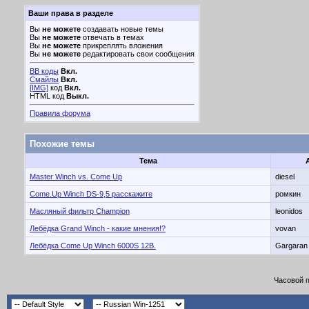
Ваши права в разделе
Вы
не можете
создавать новые темы
Вы
не можете
отвечать в темах
Вы
не можете
прикреплять вложения
Вы
не можете
редактировать свои сообщения
BB коды
Вкл.
Смайлы
Вкл.
[IMG]
код
Вкл.
HTML код
Выкл.
Правила форума
Похожие темы
Тема
Master Winch vs. Come Up
diesel
Come.Up Winch DS-9,5 расскажите
ромкин
Масляный фильтр Champion
leonidos
Лебёдка Grand Winch - какие мнения!?
vovan
Лебёдка Come Up Winch 6000S 12В.
Gargaran
Часовой 