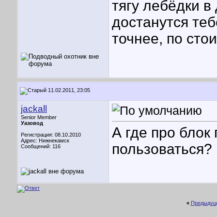
тягу лебёдки в
достанутся теб
точнее, по сто
11.02.2011, 23:05
jackall
Senior Member
Уазовод
А где про блок
Регистрация: 08.10.2010
Адрес: Нижнекамск
пользоваться?
Сообщений: 116
«
Предыдущ