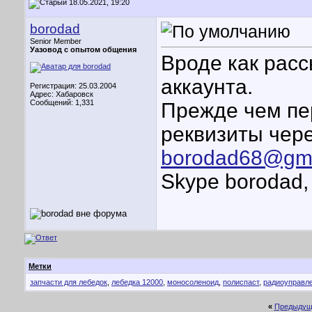
18.05.2021, 19:20
borodad
Senior Member
Уазовод с опытом общения
Вроде как расс
аккаунта.
Регистрация: 25.03.2004
Адрес: Хабаровск
Сообщений: 1,331
Прежде чем пе
реквизиты чер
borodad68@gma
Skype borodad,
Метки
запчасти для лебедок
,
лебедка 12000
,
моносоленоид
,
полиспаст
,
радиоуправл
«
Предыдущ