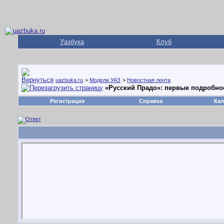
Уазбука
Клуб
uazbuka.ru
>
Модели УАЗ
>
Новостная лента
«Русский Прадо»: первые подробнос
Регистрация
Справка
Кал