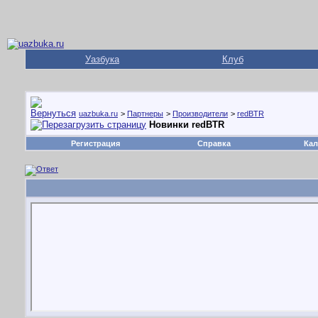
Уазбука
Клуб
uazbuka.ru
>
Партнеры
>
Производители
>
redBTR
Новинки redBTR
Регистрация
Справка
Кал