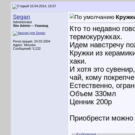
10.04.2014, 16:57
Segan
Кружк
Administrator
Site Admin --
Уазовед
Кто то недавно гов
термокуружках.
Регистрация: 24.03.2004
Идем навстречу по
Адрес: Москва
Сообщений: 5,232
Кружки из керамик
хаки.
И хотя это сувенир
чай, кому покрепче
Естественно, огра
Объем 330мл
Ценник 200р
Приобрести можно
Изображения