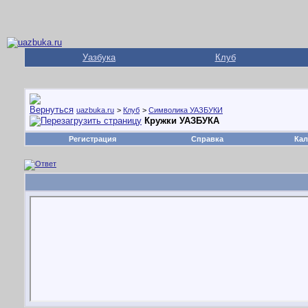
Уазбука
Клуб
uazbuka.ru
>
Клуб
>
Символика УАЗБУКИ
Кружки УАЗБУКА
Регистрация
Справка
Кал