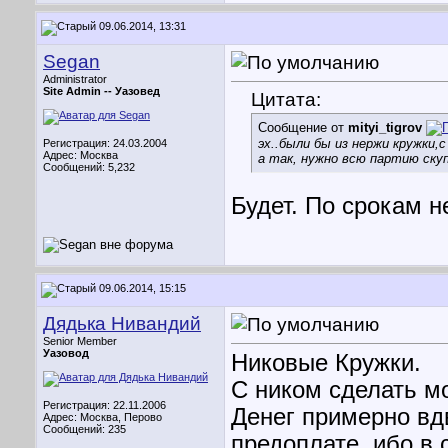
09.06.2014, 13:31
Segan
Administrator
Site Admin --
Уазовед
Цитата:
Сообщение от
mityi_tigrov
эх..были бы из нержи кружки,
Регистрация: 24.03.2004
Адрес: Москва
а так, нужно всю партию ск
Сообщений: 5,232
Будет. По срокам н
09.06.2014, 15:15
Дядька Нивандий
Senior Member
Уазовод
Никовые Кружки.
С ником сделать м
Регистрация: 22.11.2006
Денег примерно вдво
Адрес: Москва, Перово
Сообщений: 235
предоплате, ибо в 