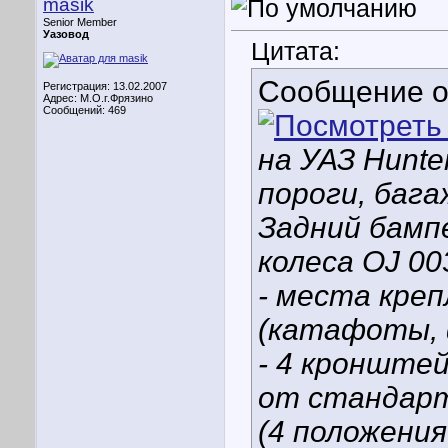
masik
Senior Member
Уазовод
Цитата:
Сообщение 
Регистрация: 13.02.2007
Адрес: М.О.г.Фрязино
Сообщений: 469
на УАЗ Hunte
пороги, багаж
Задний бамп
колеса OJ 00
- места креп
(катафоты, 
- 4 кронштей
от стандарт
(4 положения