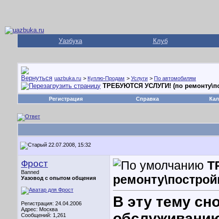
Уазбука
Клуб
uazbuka.ru
>
Куплю-Продам
>
Услуги
>
По автомобилям
ТРЕБУЮТСЯ УСЛУГИ! (по ремонту\пос
Регистрация
Справка
Кал
22.07.2008, 15:32
Фрост
Т
Banned
ремонту\постройк
Уазовод с опытом общения
В эту тему сн
Регистрация: 24.04.2006
Адрес: Москва
обслуживанию
Сообщений: 1,261