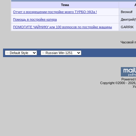
Тема
Отчет о воскрешении-постройке моего ТУРБО-УАЗа !
Beowulf
Помощь в постройке катера
Дмитрий(
ПОМОГИТЕ ЧАЙНИКУ или 100 вопросов по постройке машины
GARRIK
Часовой 
Powered b
Copyright ©2000 - 2026,
Уа