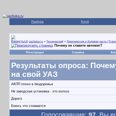
Уазбука
Клуб
uazbuka.ru
>
Технический
>
Трансмиссия и Ходовая часть (Trans
Почему не ставите автомат?
Регистрация
Справка
Кал
Результаты опроса
: Почем
на свой УАЗ
АКПП плохо в бездорожье
Не заводская установка - это колхоз
Дорого
Боюсь что сломается
Голосовавшие:
97
. Вы е