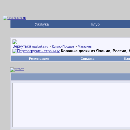
Уазбука
Клуб
uazbuka.ru
>
Куплю-Продам
>
Магазины
Кованые диски из Японии, России,
Регистрация
Справка
Кал