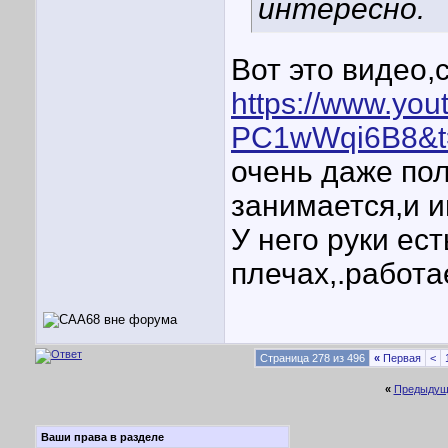
интересно.
Вот это видео,
https://www.yo
PC1wWqi6B8&t
очень даже пол
занимается,и и
У него руки ест
плечах,.работа
Страница 278 из 496
«
Первая
<
«
Предыдущ
Ваши права в разделе