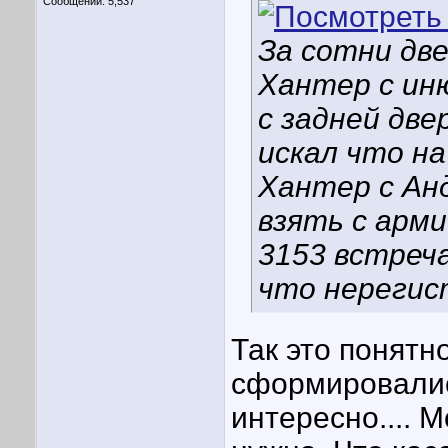
Сообщений: 5,537
За сотни две 
Хантер с ин
с задней две
искал что н
Хантер с Анд
взять с арми
3153 встреча
что нерегис
Так это понятн
сформировалис
интересно.... 