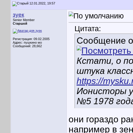
12.01.2022, 19:57
зуек
Senior Member
Старшой
Цитата:
Сообщение 
Регистрация: 09.02.2005
Адрес: пушкино мо
Сообщений: 28,662
Кстати, о по
штука классн
https://mysku.
Ионисторы у
№5 1978 года
они гораздо р
например в зени