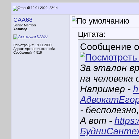
12.01.2022, 22:14
CAA68
Senior Member
Уазовед
Цитата:
Сообщение 
Регистрация: 19.11.2009
Адрес: Архангельская обл.
Сообщений: 4,819
За эталон в
на человека 
Например -
h
АдвокатЕгор
- бесполезно
А вот -
https
БудниСантех