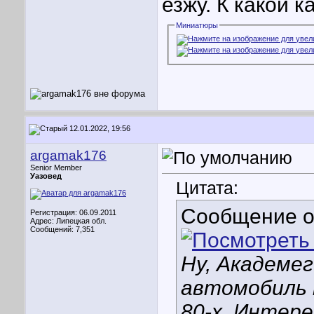
езжу. К какой 
Миниатюры
12.01.2022, 19:56
argamak176
Senior Member
Уазовед
Цитата:
Сообщение 
Регистрация: 06.09.2011
Адрес: Липецкая обл.
Сообщений: 7,351
Ну, Академе
автомобиль 
80-х. Интере