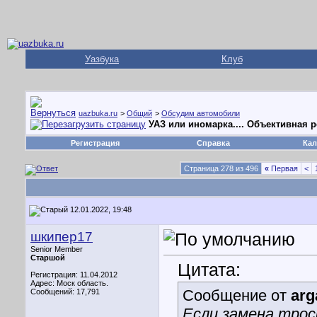
Уазбука
Клуб
uazbuka.ru
>
Общий
>
Обсудим автомобили
УАЗ или иномарка.... Объективная 
Регистрация
Справка
Кал
Страница 278 из 496
«
Первая
<
12.01.2022, 19:48
шкипер17
Senior Member
Старшой
Цитата:
Регистрация: 11.04.2012
Адрес: Моск область.
Сообщение от
ar
Сообщений: 17,791
Если замена троси